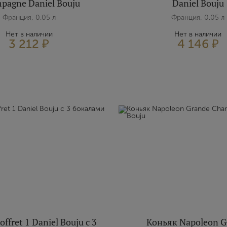
pagne Daniel Bouju
Daniel Bouju
Имя
Франция, 0.05 л
Франция, 0.05 л
Нет в наличии
Нет в наличии
3 212 ₽
4 146 ₽
E-mail
Пароль
Зарегистрироваться
Я согласен с условиями
пользовательского соглашения
Я хочу получать инфромацию об акциях и купоны со скидкой
ffret 1 Daniel Bouju с 3
Коньяк Napoleon G