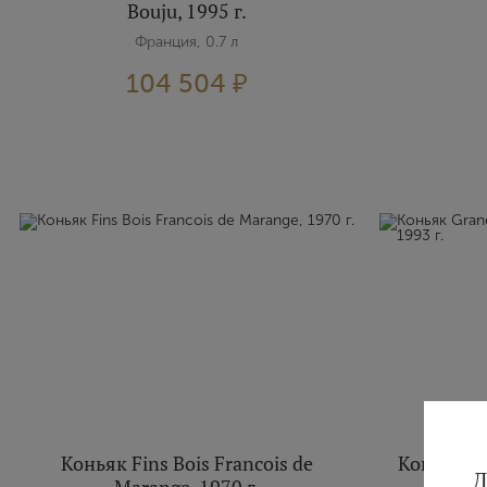
Bouju, 1995 г.
Франция, 0.7 л
104 504 ₽
Коньяк Fins Bois Francois de
Коньяк G
Д