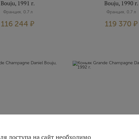
Bouju, 1991 г.
Bouju, 1990 г.
Франция, 0.7 л
Франция, 0.7 л
116 244 ₽
119 370 ₽
Вход
Регистрация
rande Champagne Daniel
Коньяк Grande Champag
ля доступа на сайт необходимо