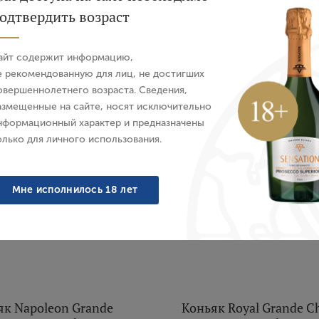
Bouju, 1993 г.
Bouju, 1992 г.
одтвердить возраст
Авторизация
Франция, 0.7 л
Франция, 0.7 л
107 380 ₽
112 102 ₽
айт содержит информацию,
E-mail
е рекомендованную для лиц, не достигших
овершеннолетнего возраста. Сведения,
азмещенные на сайте, носят исключительно
Пароль
нформационный характер и предназначены
олько для личного использования.
Войти
Мне исполнилось 18 лет
Забыли пароль?
Создание учетной записи
як Napoleon Grande
Коньяк Royal Grande 