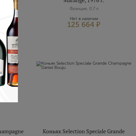
Marange, 1976 г.
Франция, 0.7 л
Нет в наличии
125 664 ₽
Champagne
Коньяк Selection Speciale Grande