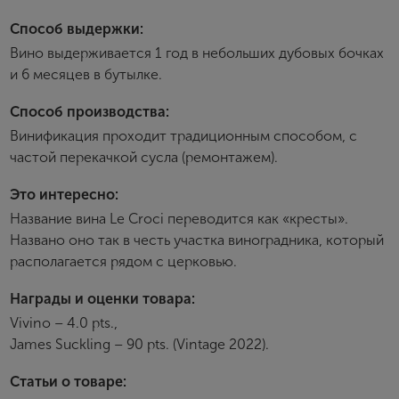
Пароль
Способ выдержки:
Вино выдерживается 1 год в небольших дубовых бочках
и 6 месяцев в бутылке.
Зарегистрироваться
Способ производства:
Я согласен с условиями
пользовательского
Винификация проходит традиционным способом, с
соглашения
частой перекачкой сусла (ремонтажем).
Я хочу получать инфромацию об акциях и купоны со
скидкой
Это интересно:
Название вина Le Croci переводится как «кресты».
Названо оно так в честь участка виноградника, который
располагается рядом с церковью.
Награды и оценки товара:
Vivino – 4.0 pts.,
James Suckling – 90 pts. (Vintage 2022).
Статьи о товаре: