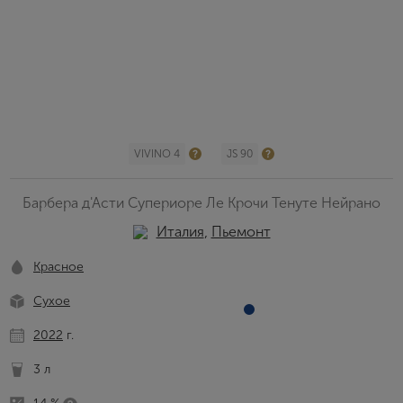
VIVINO 4
JS 90
Барбера д'Асти Супериоре Ле Крочи Тенуте Нейрано
Италия
,
Пьемонт
Красное
Сухое
2022
г.
3 л