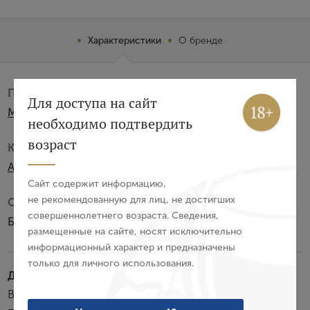
Характеристики
О бренде
Производитель:
Вход
Регистрация
Для доступа на сайт
Maison Jean Bouchard
необходимо подтвердить
Авторизация
возраст
Категория:
AOC
E-mail
Сайт содержит информацию,
не рекомендованную для лиц, не достигших
Субзона:
совершеннолетнего возраста. Сведения,
Пароль
Божоле-Вилляж
размещенные на сайте, носят исключительно
информационный характер и предназначены
только для личного использования.
Войти
Дегустационные характеристики:
Вино блестящего рубиново-красного цвета. Обладает
Забыли пароль?