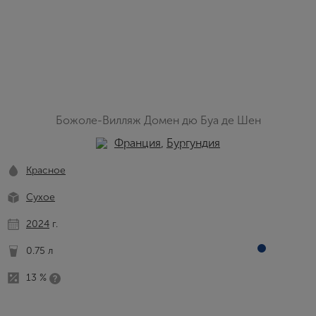
Божоле-Вилляж Домен дю Буа де Шен
Франция
,
Бургундия
Красное
Сухое
2024
г.
0.75 л
13 %