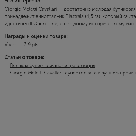
Это интересно:
Giorgio Meletti Cavallari — достаточно молодая бутиков
принадлежит виноградник Piastraia (4,5 га), который сч
идентичен Il Quercione, еще одному историческому вино
Награды и оценки товара:
Vivino – 3.9 pts.
Статьи о товаре:
—
Великая супертосканская революция
—
Giorgio Meletti Cavallari: супертоскана в лучшем прояв
Giorgio Meletti Cavallari
Джорджио Мелетти Каваллари с детства был окружен атм
отцу Пьермарио Мелетти Каваллари. Наряду с Tenuta San 
первых производителей супертосканских вин. Джорджио п
в 2002 году основал собственное небольшое хозяйство Gi
На сегодняшний день компания Джорджио владеет 12,5 г