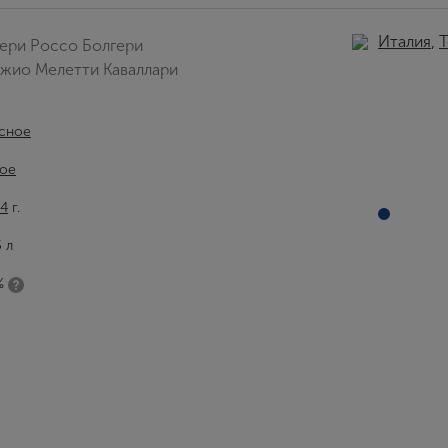
Италия
,
Т
ери Россо Болгери
жио Мелетти Каваллари
сное
ое
4
г.
5 л
%