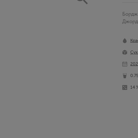
Бордж
Джорд
Кра
Сух
202
0.7
14 