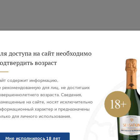
Вход
Регистрация
Характеристики
О бренде
ля доступа на сайт необходимо
одтвердить возраст
Авторизация
дает свежим букетом с фруктовыми и бальзамическими аро
айт содержит информацию,
E-mail
ансированное послевкусие с выразительными танинами.
е рекомендованную для лиц, не достигших
овершеннолетнего возраста. Сведения,
азмещенные на сайте, носят исключительно
 и ароматными сырами.
Пароль
нформационный характер и предназначены
олько для личного использования.
Войти
Мне исполнилось 18 лет