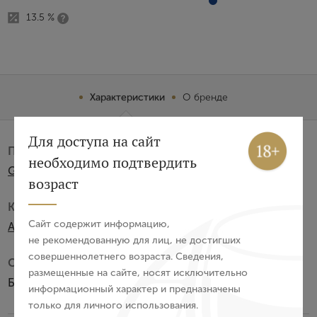
13.5 %
Характеристики
О бренде
Вход
Регистрация
Для доступа на сайт
Производитель:
необходимо подтвердить
Gericot
Авторизация
возраст
Категория:
E-mail
Сайт содержит информацию,
AOC
не рекомендованную для лиц, не достигших
совершеннолетнего возраста. Сведения,
Субзона:
Пароль
размещенные на сайте, носят исключительно
Блай Кот де Бордо
информационный характер и предназначены
только для личного использования.
Войти