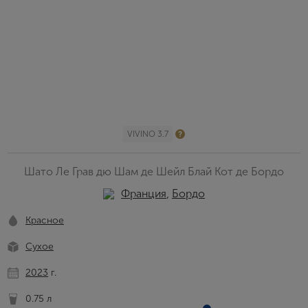
VIVINO 3.7
Шато Ле Грав дю Шам де Шейл Блай Кот де Бордо
Франция
,
Бордо
Красное
Сухое
2023
г.
0.75 л