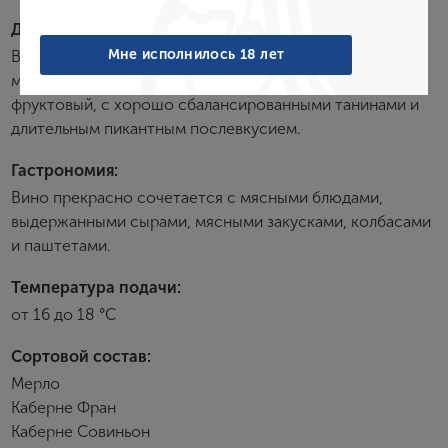
Дегустационные характеристики:
Забыли пароль?
Мне исполнилось 18 лет
Вино глубокого гранатового цвета с привлекательным
мощным ароматом спелых фруктов. Вкус округлый,
фруктовый, с хорошо сбалансированными танинами и
Создание учетной записи
длительным пикантным послевкусием.
Гастрономия:
Имя
Вино прекрасно сочетается с мясными блюдами,
выдержанными сырами, мясными закусками, колбасами
E-mail
и паштетами.
Температура подачи:
от 16 до 18 °С
Пароль
Сортовой состав:
Мерло
Зарегистрироваться
Каберне Фран
Каберне Совиньон
Я согласен с условиями
пользовательского
соглашения