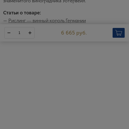
знаменитого виноградника Уотервейл.
Статьи о товаре:
—
Рислинг ― винный король Германии
Asset Collection Kilikanoon
6 665 руб.
Любой рассказ об истории винного дома Kilikanoon его
основатель Кевин Митчелл неизменно начинает с 1997 года.
Именно тогда будущий владелец всемирно известной
винодельни приобрел в деревушке с одноименным названием
массивный каменный дом, к которому, помимо прочего,
прилагался крохотный земельный участок с несколькими
рядами лоз шираза, каберне совиньона, гренаша и рислинга.
Эта покупка так и осталась бы ничем не примечательным
событием, если бы не два обстоятельства: каждый из этих
кустов посадил и лично выпестовал отец Кевина,
потомственный винодел Морт Митчелл, а сам Кевин к тому
времени получил диплом энолога в аделаидском аналоге
Тимирязевской академии. Опыт отца, знания сына и щедрость