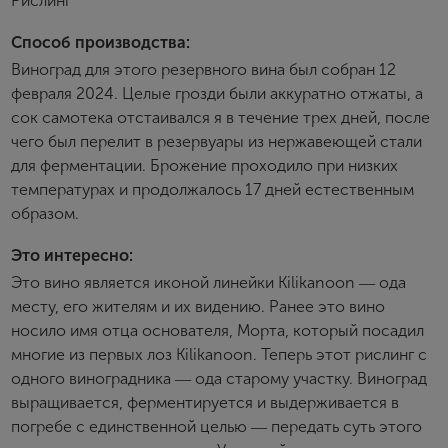
Рислинг
Способ производства:
Пароль
Виноград для этого резервного вина был собран 12
февраля 2024. Целые грозди были аккуратно отжаты, а
сок самотека отстаивался я в течение трех дней, после
Зарегистрироваться
чего был перелит в резервуары из нержавеющей стали
для ферментации. Брожение проходило при низких
Я согласен с условиями
пользовательского
соглашения
температурах и продолжалось 17 дней естественным
образом.
Я хочу получать инфромацию об акциях и купоны со
скидкой
Это интересно:
Это вино является иконой линейки Kilikanoon ― ода
месту, его жителям и их видению. Ранее это вино
носило имя отца основателя, Морта, который посадил
многие из первых лоз Kilikanoon. Теперь этот рислинг с
одного виноградника ― ода старому участку. Виноград
выращивается, ферментируется и выдерживается в
погребе с единственной целью ― передать суть этого