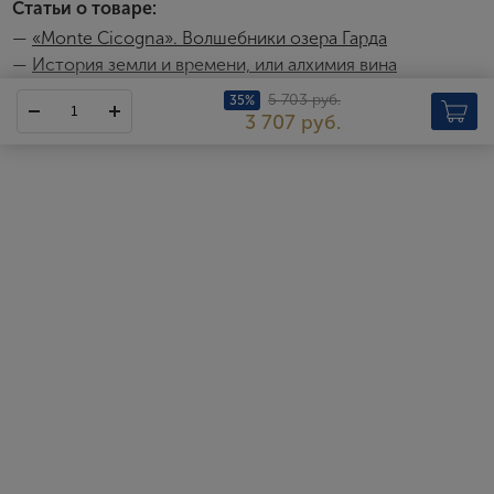
Статьи о товаре:
—
«Monte Cicogna». Волшебники озера Гарда
—
История земли и времени, или алхимия вина
5 703 руб.
35%
3 707 руб.
Monte Cicogna
Регион Вальтенези находится на западном берегу озера Гарда.
Братья Луиджи и Алессандро Матеросси пришли сюда в 1935
году: втайне от отца они купили в Монига-дель-Гарда старый
дом, винодельню и 20 гектаров с лозами санджовезе,
марцемино и барбера. Звездный час семьи Матеросси настал
лишь в конце 60-х годов, когда сын Луиджи, Пьерино,
обнаружил, что на земле Монига-дель-Гарда лучше всего
приживается красный автохтонный сорт гропелло джентиле –
парадоксально, но вплоть до этого момента его выращивали в
основном в юго-западной части озера Гарда. Экспериментируя
с лозами гроппелло на своем контрольном винограднике
«Беана», Пьерино Матеросси выяснил, что на богатых галькой