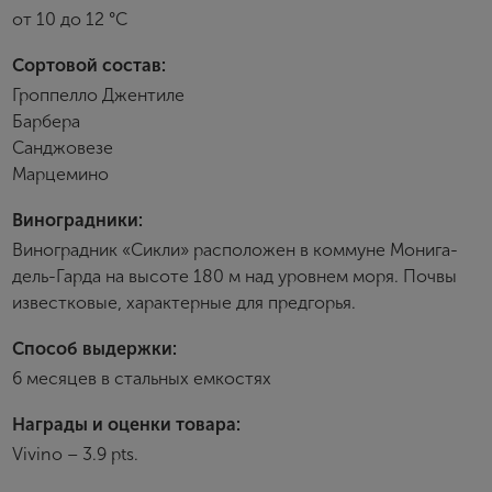
от 10 до 12 °С
Пароль
Сортовой состав:
Гроппелло Джентиле
Барбера
Зарегистрироваться
Санджовезе
Марцемино
Я согласен с условиями
пользовательского
соглашения
Виноградники:
Я хочу получать инфромацию об акциях и купоны со
Виноградник «Сикли» расположен в коммуне Монига-
скидкой
дель-Гарда на высоте 180 м над уровнем моря. Почвы
известковые, характерные для предгорья.
Способ выдержки:
6 месяцев в стальных емкостях
Награды и оценки товара:
Vivino – 3.9 pts.