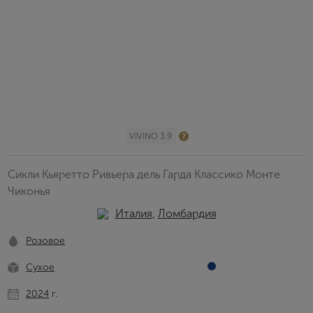
VIVINO 3.9
Сикли Кьяретто Ривьера дель Гарда Классико Монте
Чиконья
Италия
,
Ломбардия
Розовое
Сухое
2024
г.