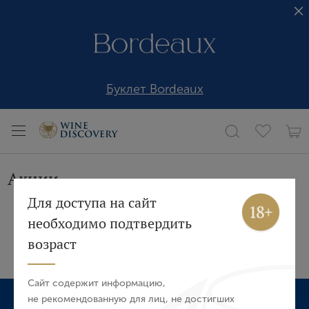
Буклет Bordeaux
Акции
Вход
Регистрация
Для доступа на сайт
необходимо подтвердить
Авторизация
возраст
E-mail
Сайт содержит информацию,
не рекомендованную для лиц, не достигших
Wine Discovery