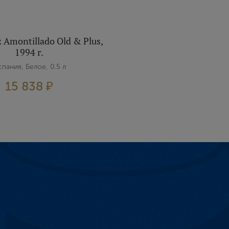
E-mail
z Amontillado Old & Plus,
1994 г.
Пароль
пания, Белое, 0.5 л
15 838 ₽
Зарегистрироваться
Я согласен с условиями
пользовательского соглашения
Я хочу получать инфромацию об акциях и купоны со скидкой