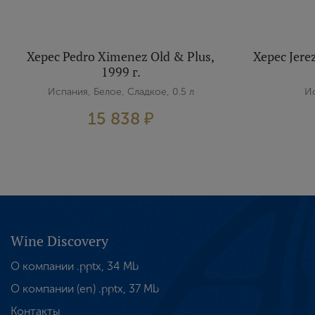
Херес Pedro Ximenez Old & Plus,
Херес Jere
1999 г.
Испания, Белое, Сладкое, 0.5 л
Ис
15 838 ₽
Wine Discovery
О компании .pptx, 34 Mb
О компании (en) .pptx, 37 Mb
Контакты