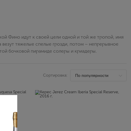
Выйти
ой Фино идут к своей цели одной и той же тропой, имя
а везут тяжелые спелые грозди, потом – непрерывное
итой бочковой пирамиде солеры и криадеры.
Сортировка: