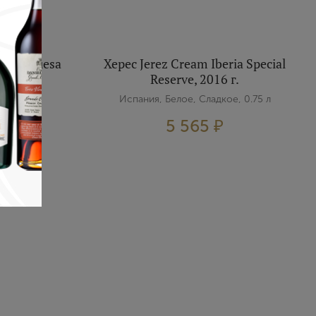
ez Duquesa
Херес Jerez Cream Iberia Special
16 г.
Reserve, 2016 г.
, 0.75 л
Испания, Белое, Сладкое, 0.75 л
5 565 ₽