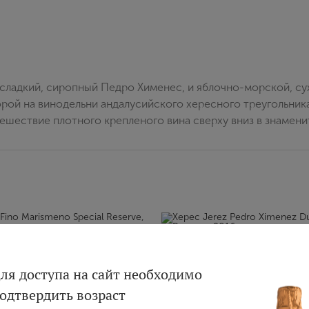
сладкий, сиропный Педро Хименес, и яблочно-морской, сух
орой на винодельни андалусийского хересного треугольник
тешествие плотного крепленого вина сверху вниз в знамен
Вход
Регистрация
ля доступа на сайт необходимо
одтвердить возраст
Авторизация