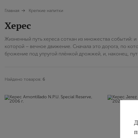
Главная
Крепкие напитки
Херес
Жизненный путь хереса соткан из множества событий: и 
которой – вечное движение. Сначала это дорога, по кот
брожение под упругой плёнкой дрожжей, и, наконец, пу
Найдено товаров:
6
Д
п