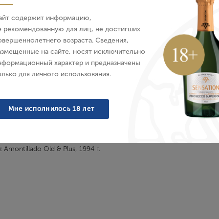
айт содержит информацию,
E-mail
е рекомендованную для лиц, не достигших
овершеннолетнего возраста. Сведения,
z Fino Marismeno Special
Херес Jerez Pedro Ximen
азмещенные на сайте, носят исключительно
Reserve, 2020 г.
Special Reserve, 20
Пароль
нформационный характер и предназначены
пания, Белое, 0.75 л
Испания, Белое, Сладкое
олько для личного использования.
4 614 ₽
5 768 ₽
Войти
Мне исполнилось 18 лет
Забыли пароль?
Создание учетной записи
Имя