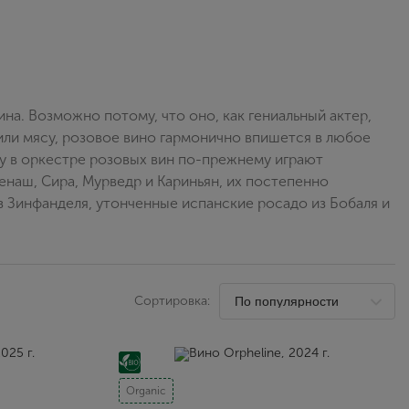
Выйти
на. Возможно потому, что оно, как гениальный актер,
 или мясу, розовое вино гармонично впишется в любое
ку в оркестре розовых вин по-прежнему играют
наш, Сира, Мурведр и Кариньян, их постепенно
з Зинфанделя, утонченные испанские росадо из Бобаля и
Сортировка:
Organic