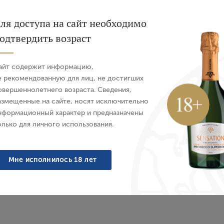
ля доступа на сайт необходимо
одтвердить возраст
Авторизация
айт содержит информацию,
 Noir Val de Loire Florian
Вино Rose Gaillaс Grande
E-mail
е рекомендованную для лиц, не достигших
Mollet, 2024 г.
Labastide, 2024 
овершеннолетнего возраста. Сведения,
, Розовое, Сухое, 0.75 л
Франция, Розовое, Сухое
азмещенные на сайте, носят исключительно
Пароль
4 095 ₽
2 328 ₽
нформационный характер и предназначены
олько для личного использования.
Войти
Мне исполнилось 18 лет
Забыли пароль?