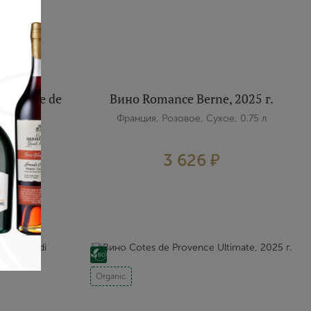
 Reserve de
Вино Romance Berne, 2025 г.
г.
Франция, Розовое, Сухое, 0.75 л
, 0.75 л
3 626 ₽
Organic