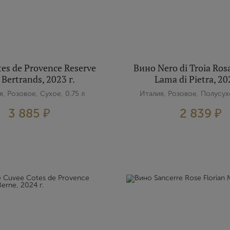
Создание учетной записи
Имя
es de Provence Reserve
Вино Nero di Troia Ros
 Bertrands, 2023 г.
Lama di Pietra, 20
E-mail
, Розовое, Сухое, 0.75 л
Италия, Розовое, Полусухо
3 885 ₽
2 839 ₽
Пароль
Зарегистрироваться
Я согласен с условиями
пользовательского соглашения
Я хочу получать инфромацию об акциях и купоны со скидкой