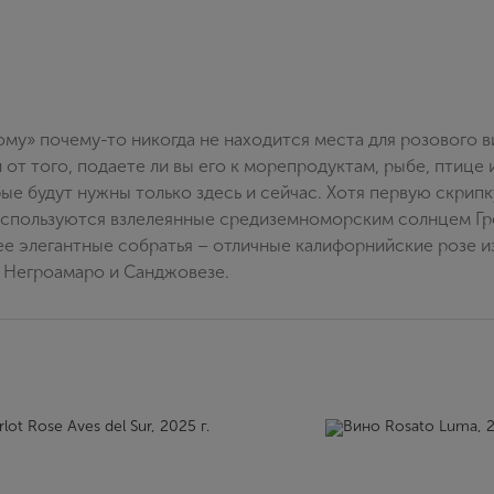
му» почему-то никогда не находится места для розового ви
 от того, подаете ли вы его к морепродуктам, рыбе, птице
ые будут нужны только здесь и сейчас. Хотя первую скрип
 используются взлелеянные средиземноморским солнцем Гре
ее элегантные собратья – отличные калифорнийские розе и
з Негроамаро и Санджовезе.