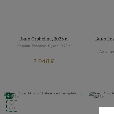
Вино Orpheline, 2023 г.
Вино Ros
Сербия, Розовое, Сухое, 0.75 л
Аргентин
2 048 ₽
HVE
VDD