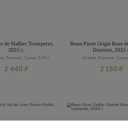
e de Malbec Trumpeter,
Вино Pinot Grigio Rose de
2025 г.
Ducento, 2025 
а, Розовое, Сухое, 0.75 л
Италия, Розовое, Сухое,
2 440 ₽
2 150 ₽
Вход
Регистрация