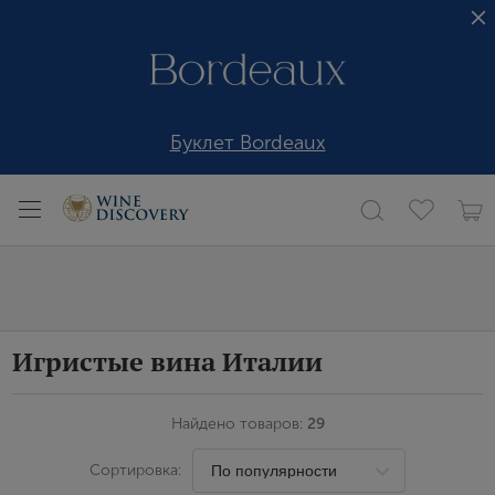
Буклет Bordeaux
Игристые вина Италии
Найдено товаров:
29
Сортировка: