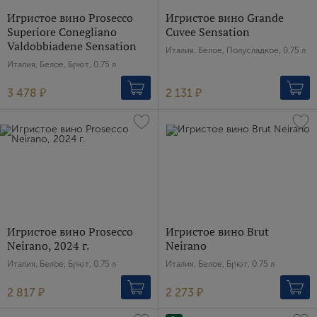
Игристое вино Prosecco
Игристое вино Grande
Superiore Conegliano
Cuvee Sensation
Valdobbiadene Sensation
Италия, Белое, Полусладкое, 0.75 л
Италия, Белое, Брют, 0.75 л
3 478 ₽
2 131 ₽
Игристое вино Prosecco
Игристое вино Brut
Neirano, 2024 г.
Neirano
Италия, Белое, Брют, 0.75 л
Италия, Белое, Брют, 0.75 л
2 817 ₽
2 273 ₽