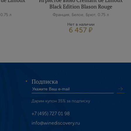
 de Limoux
Игристое вино Cremant de Limoux
Black Edition Blason Rouge
0.75 л
Франция, Белое, Брют, 0.75 л
Нет в наличии
6 457 ₽
Подписка
Дарим купон 35% за подписку
+7 (495) 727 01 98
info@winediscovery.ru