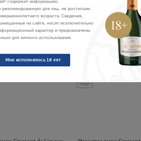
айт содержит информацию,
Blason Rouge
Saint-Hilaire
E-mail
е рекомендованную для лиц, не достигших
я, Розовое, Брют, 0.75 л
Франция, Белое, Полусладк
овершеннолетнего возраста. Сведения,
азмещенные на сайте, носят исключительно
Пароль
5 118 ₽
3 952 ₽
нформационный характер и предназначены
олько для личного использования.
Войти
Мне исполнилось 18 лет
Забыли пароль?
Vegan
Создание учетной записи
Имя