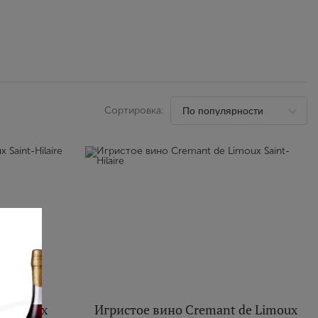
Выйти
Сортировка:
e Limoux
Игристое вино Cremant de Limoux