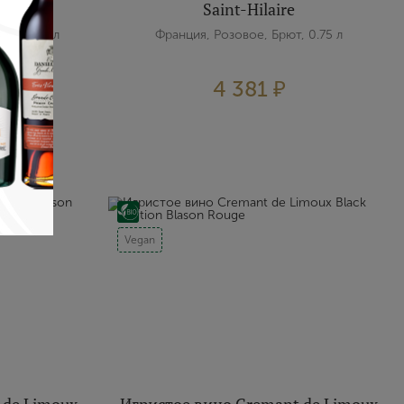
Saint-Hilaire
ое, 0.75 л
Франция, Розовое, Брют, 0.75 л
4 381 ₽
Vegan