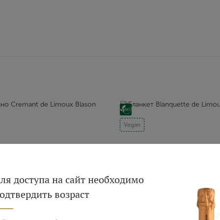
Vegan
Вход
Регистрация
ля доступа на сайт необходимо
одтвердить возраст
Авторизация
вино Cremant de Limoux
Бланкет Blanquette d