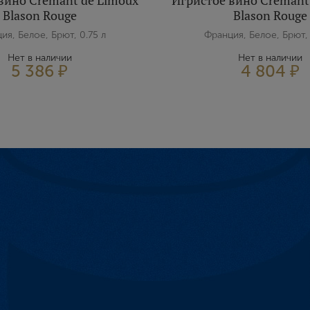
вино Cremant de Limoux
Игристое вино Cremant
Blason Rouge
Blason Rouge
E-mail
ия, Белое, Брют, 0.75 л
Франция, Белое, Брют, 
Нет в наличии
Нет в наличии
5 386 ₽
4 804 ₽
Пароль
Зарегистрироваться
Я согласен с условиями
пользовательского соглашения
Я хочу получать инфромацию об акциях и купоны со скидкой