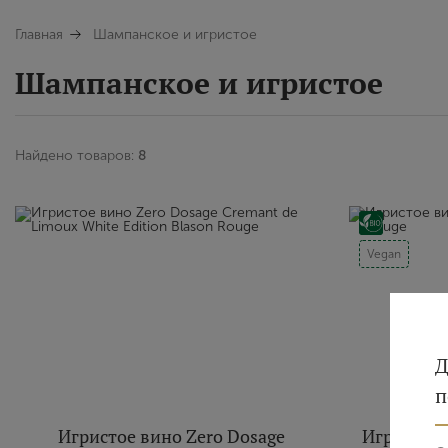
Главная
Шампанское и игристое
Шампанское и игристое
Найдено товаров:
8
Vegan
Д
п
Игристое вино Zero Dosage
Игристое 