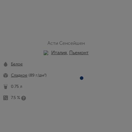
Асти Сенсейшен
Италия
,
Пьемонт
Белое
Сладкое
(89 г/дм
)
³
0.75 л
7.5 %