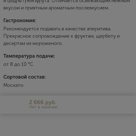
и цедры грейпфрута. Отличается освежающим нежным
вкусом и приятным ароматным послевкусием.
Имя
Гастрономия:
Рекомендуется подавать в качестве аперитива.
E-mail
Прекрасное сопровождение к фруктам, щербету и
десертам из мороженого.
Пароль
Температура подачи:
от 8 до 10 °С
Зарегистрироваться
Сортовой состав:
Москато
Я согласен с условиями
пользовательского
соглашения
2 666 руб.
Я хочу получать инфромацию об акциях и купоны со
скидкой
Нет в наличии
Sensation
Итальянские игристые вина Sensation производятся одной из
крупнейших винодельческих фирм Италии – компанией Schenk