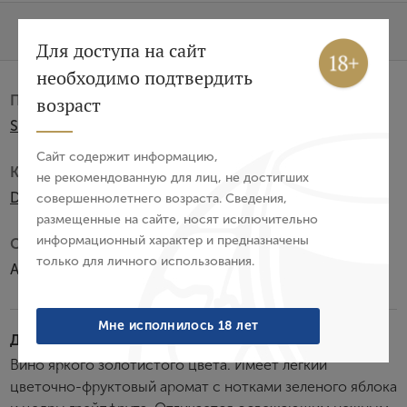
Характеристики
О бренде
Вход
Регистрация
Для доступа на сайт
необходимо подтвердить
Авторизация
Производитель:
возраст
Schenk Italia
E-mail
Сайт содержит информацию,
Категория:
не рекомендованную для лиц, не достигших
DOCG
совершеннолетнего возраста. Сведения,
Пароль
размещенные на сайте, носят исключительно
информационный характер и предназначены
Субзона:
только для личного использования.
Асти
Войти
Забыли пароль?
Мне исполнилось 18 лет
Дегустационные характеристики:
Вино яркого золотистого цвета. Имеет легкий
цветочно-фруктовый аромат с нотками зеленого яблока
Создание учетной записи