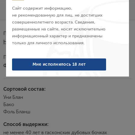
E-mail
Сайт содержит информацию,
Характеристики
О бренде
не рекомендованную для лиц, не достигших
совершеннолетнего возраста. Сведения,
Пароль
размещенные на сайте, носят исключительно
Производитель:
информационный характер и предназначены
H. Dartigalongue & Fils SAS
только для личного использования.
Войти
Подарочная упаковка:
Забыли пароль?
Мне исполнилось 18 лет
Футляр из сосны
Создание учетной записи
Сортовой состав:
Уни Блан
Имя
Бако
Фоль Бланш
E-mail
Способ выдержки:
не менее 40 лет в гасконских дубовых бочках