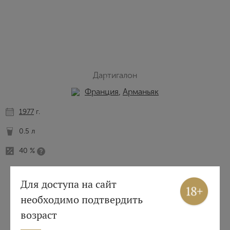
Дартигалон
Франция
,
Арманьяк
1977
г.
0.5 л
40 %
Вход
Регистрация
Для доступа на сайт
необходимо подтвердить
Авторизация
возраст