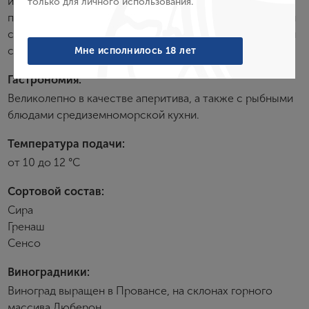
игрой пузырьков. Аромат раскрывается
только для личного использования.
Войти
привлекательными оттенками цветов красной и черной
смородины. Освежающий вкус с нотками грейпфрута и
Забыли пароль?
специй.
Мне исполнилось 18 лет
Гастрономия:
Создание учетной записи
Великолепно в качестве аперитива, а также с рыбными
блюдами средиземноморской кухни.
Имя
Температура подачи:
от 10 до 12 °С
E-mail
Сортовой состав:
Сира
Гренаш
Пароль
Сенсо
Виноградники:
Зарегистрироваться
Виноград выращен в Провансе, на склонах горного
массива Люберон.