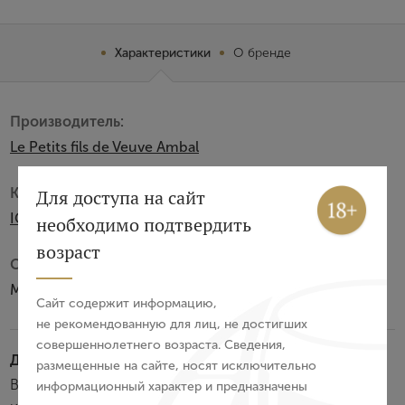
Характеристики
О бренде
Производитель:
Le Petits fils de Veuve Ambal
Категория:
Вход
Регистрация
Для доступа на сайт
IGP
необходимо подтвердить
Авторизация
возраст
Субзона:
E-mail
Медитерране
Сайт содержит информацию,
не рекомендованную для лиц, не достигших
совершеннолетнего возраста. Сведения,
Пароль
Дегустационные характеристики:
размещенные на сайте, носят исключительно
Вино красивого персикового цвета с нежной стойкой
информационный характер и предназначены