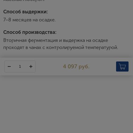
Я согласен с условиями
пользовательского
соглашения
Способ выдержки:
Я хочу получать инфромацию об акциях и купоны со
7–8 месяцев на осадке.
скидкой
Способ производства:
Вторичная ферментация и выдержка на осадке
проходят в чанах с контролируемой температурой.
4 097 руб.
Rivarose
https://www.rivarose.fr