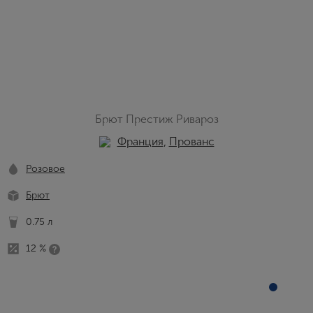
Брют Престиж Ривароз
Франция
,
Прованс
Розовое
Брют
0.75 л
12 %