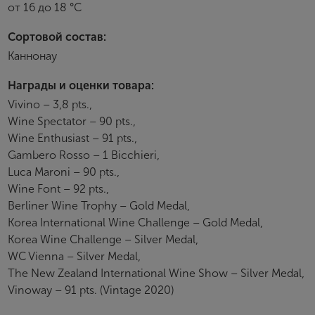
от 16 до 18 °С
Пароль
Сортовой состав:
Каннонау
Зарегистрироваться
Награды и оценки товара:
Vivino – 3,8 pts.,
Я согласен с условиями
пользовательского
соглашения
Wine Spectator – 90 pts.,
Wine Enthusiast – 91 pts.,
Я хочу получать инфромацию об акциях и купоны со
скидкой
Gambero Rosso – 1 Bicchieri,
Luca Maroni – 90 pts.,
Wine Font – 92 pts.,
Berliner Wine Trophy – Gold Medal,
Korea International Wine Challenge – Gold Medal,
Korea Wine Challenge – Silver Medal,
WC Vienna – Silver Medal,
The New Zealand International Wine Show – Silver Medal,
Vinoway – 91 pts. (Vintage 2020)