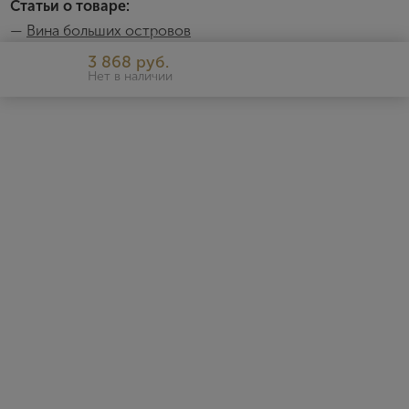
Статьи о товаре:
—
Вина больших островов
Saragat Atzei
3 868 руб.
Нет в наличии
https://www.fantiniwines.com/en/wines/atzei/