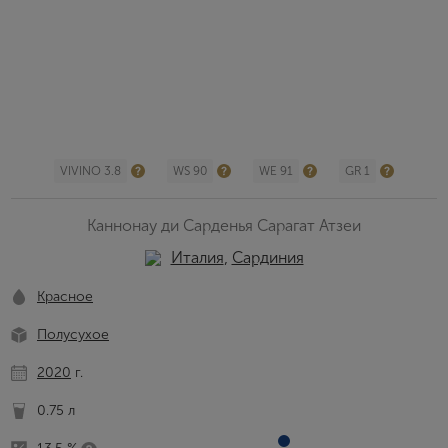
VIVINO 3.8
WS 90
WE 91
GR 1
Каннонау ди Сарденья Сарагат Атзеи
Италия
,
Сардиния
Красное
Полусухое
2020
г.
0.75 л