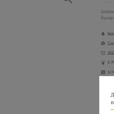
Шабли
Бушар
Бел
Сух
202
0.7
12.
Д
п