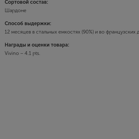
Сортовой состав:
Шардоне
Способ выдержки:
12 месяцев в стальных емкостях (90%) и во французских 
Награды и оценки товара:
Vivino – 4.1 pts.
Jean Bouch
Винодельческое х
окончанием Второ
Jean Bouchard на
ассортимент бург
компании делают 
особенности сорт
На сегодняшний д