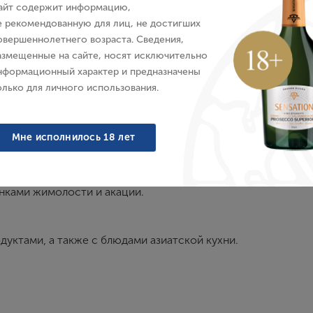
айт содержит информацию,
E-mail
е рекомендованную для лиц, не достигших
овершеннолетнего возраста. Сведения,
азмещенные на сайте, носят исключительно
Пароль
нформационный характер и предназначены
Характеристики
О бренде
олько для личного использования.
Войти
Мне исполнилось 18 лет
Забыли пароль?
ом белых цветов и растительными нотками. Полный насыщ
нками жимолости и акации.
Создание учетной записи
ктами, а также с блюдами азиатской кухни.
Имя