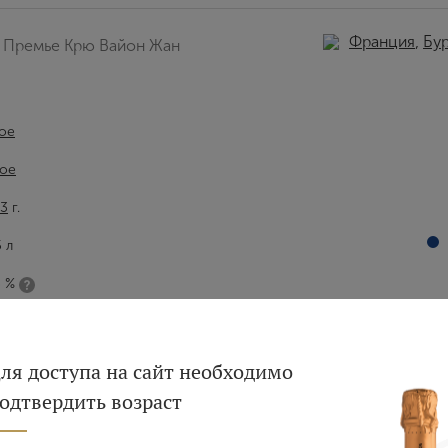
Франция
,
Бу
 Премье Крю Вайон Жан
ое
ое
3
г.
5 л
5 %
Вход
Регистрация
ля доступа на сайт необходимо
одтвердить возраст
Авторизация