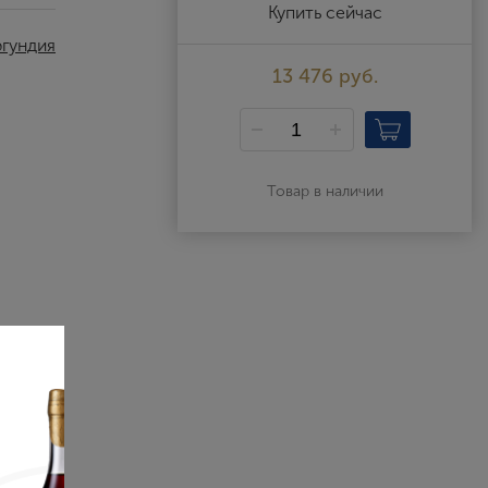
Выйти
Купить сейчас
ргундия
13 476 руб.
Товар в наличии