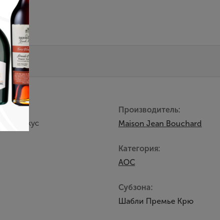
Производитель:
енный вкус
Maison Jean Bouchard
Категория:
AOC
Субзона:
Шабли Премье Крю