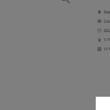
Кра
Сух
201
0.7
14 