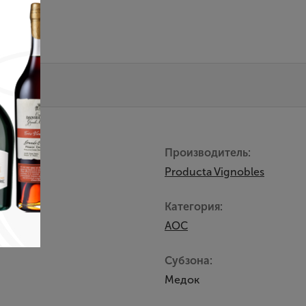
Производитель:
Producta Vignobles
Категория:
AOC
Субзона:
Медок