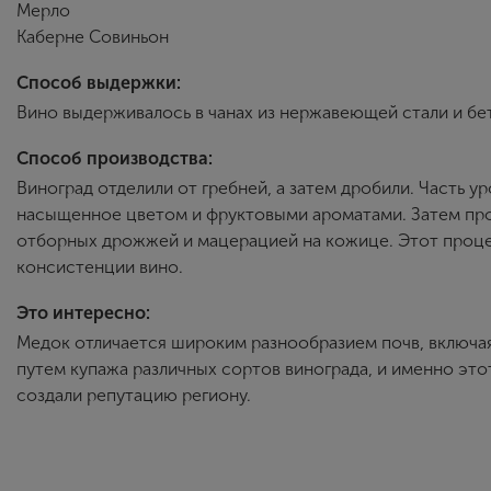
Мерло
Каберне Совиньон
Способ выдержки:
Вино выдерживалось в чанах из нержавеющей стали и бе
Способ производства:
Виноград отделили от гребней, а затем дробили. Часть 
насыщенное цветом и фруктовыми ароматами. Затем пр
отборных дрожжей и мацерацией на кожице. Этот процесс
консистенции вино.
Это интересно:
Медок отличается широким разнообразием почв, включая п
путем купажа различных сортов винограда, и именно это
создали репутацию региону.
Vins de Chateaux Producta