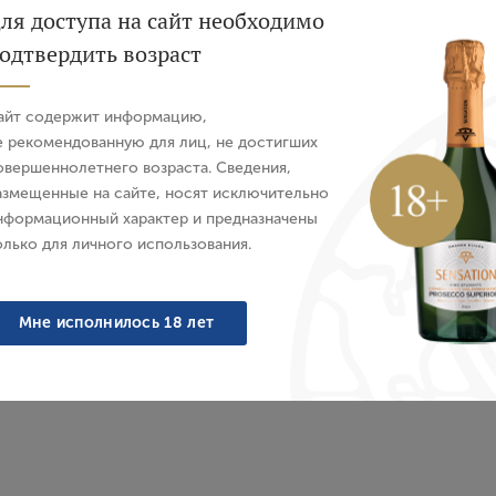
ля доступа на сайт необходимо
одтвердить возраст
Авторизация
айт содержит информацию,
E-mail
Характеристики
О бренде
е рекомендованную для лиц, не достигших
овершеннолетнего возраста. Сведения,
азмещенные на сайте, носят исключительно
Пароль
нформационный характер и предназначены
олько для личного использования.
ктовыми нотами. Округлый и танинный вкус.
Войти
Мне исполнилось 18 лет
Забыли пароль?
тицей и дичью.
Создание учетной записи