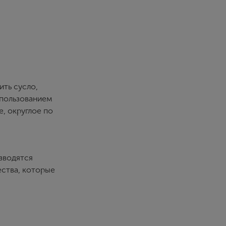
ить сусло,
спользованием
, округлое по
изводятся
ества, которые