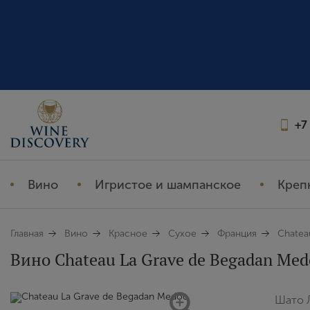
+7
Вино
Игристое и шампанское
Креп
Главная
Вино
Красное
Сухое
Франция
Chatea
Вино Chateau La Grave de Begadan Medo
Шато Л