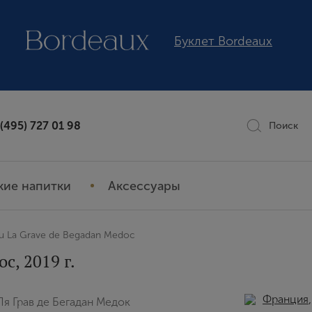
Буклет Bordeaux
 (495) 727 01 98
Поиск
кие напитки
Аксессуары
u La Grave de Begadan Medoc
c, 2019 г.
Франция
я Грав де Бегадан Медок