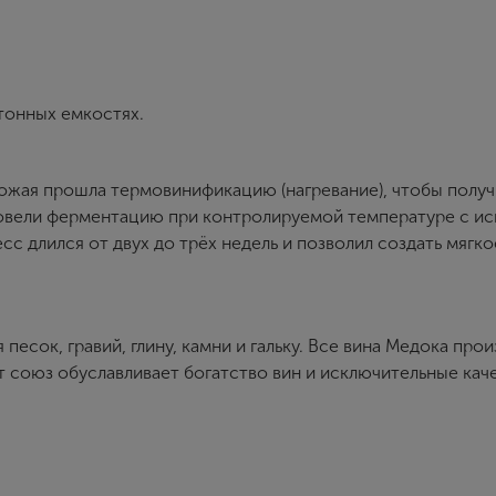
Имя
тонных емкостях.
E-mail
урожая прошла термовинификацию (нагревание), чтобы получ
овели ферментацию при контролируемой температуре с и
Пароль
 длился от двух до трёх недель и позволил создать мягкое
Зарегистрироваться
есок, гравий, глину, камни и гальку. Все вина Медока про
Я согласен с условиями
пользовательского соглашения
т союз обуславливает богатство вин и исключительные кач
Я хочу получать инфромацию об акциях и купоны со скидкой