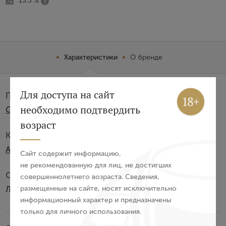
13.5 %
Характеристики
О бренде
Вход
Регистрация
Для доступа на сайт
Производитель:
необходимо подтвердить
Gericot
Авторизация
возраст
Категория:
E-mail
AOC
Сайт содержит информацию,
не рекомендованную для лиц, не достигших
Субзона:
совершеннолетнего возраста. Сведения,
Пароль
размещенные на сайте, носят исключительно
Лаланд-де-Помроль
информационный характер и предназначены
только для личного использования.
Войти