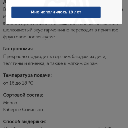
Дегустационные характеристики:
Забыли пароль?
Вино пурпурно-рубинового цвета со свежим ароматом
Мне исполнилось 18 лет
малины, нотками лакрицы и лесных орехов. Богатое
вино с выраженными, но гладкими танинами. Нежный
шелковистый вкус гармонично переходит в приятное
Создание учетной записи
фруктовое послевкусие.
Имя
Гастрономия:
Прекрасно подходит к горячим блюдам из дичи,
телятины и ягненка, а также к мягким сырам.
E-mail
Температура подачи:
от 16 до 18 °С
Пароль
Сортовой состав:
Мерло
Зарегистрироваться
Каберне Совиньон
Я согласен с условиями
пользовательского
Способ выдержки:
соглашения