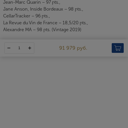
Jean-Marc Quarin – 97 pts.,
Jane Anson, Inside Bordeaux – 98 pts.,
CellarTracker – 96 pts.,
La Revue du Vin de France – 18,5/20 pts.,
Alexandre MA – 98 pts. (Vintage 2019)
91 979 руб.
Chateau Pichon Longueville Baron
Chateau Pichon Longueville Baron — винодельческое хозяйство,
расположившееся на левом берегу Жиронды, в апелласьоне
Пойяк. Когда-то оно было частью более крупного поместья,
основанного в конце XVII века, который также известен как
«великий век» из-за восшествия Людовика XIV на французский
престол. Именно в тот период влиятельный виноторговец
Пьер де Мазур де Розан купил виноградники рядом со
знаменитым Chateau Latour и основал поместье. Вскоре шато
в качестве приданого перешло к его дочери Терезе, вышедшей