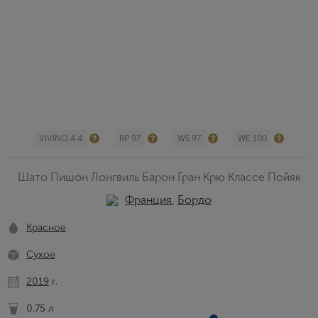
VIVINO 4.4
RP 97
WS 97
WE 100
Шато Пишон Лонгвиль Барон Гран Крю Классе Пойяк
Франция
,
Бордо
Красное
Сухое
2019
г.
0.75 л