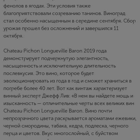
фенолов в ягодах. Эти условия также
Я хочу получать инфромацию об акциях и купоны со
скидкой
благоприятствовали созреванию танинов. Виноград
стал особенно насыщенным в середине сентября. Сбор
урожая прошел без осложнений и завершился 11
октября.
Chateau Pichon Longueville Baron 2019 года
демонстрирует подчеркнутую элегантность,
насыщенность и исключительную длительность
послевкусия. Это вино, которое будет
эволюционировать из года в год и сможет храниться в
погребе более 40 лет. Вот как винтаж характеризует
винный эксперт Джефф Лив: «В нем вы найдете мощь и
изысканность — отличительные черты всех великих вин
Chateau Pichon Longueville Baron. Вино почти
непрозрачного цвета раскрывается ароматами ежевики,
черной смородины, табака, кедра, подлеска, черного
перца и цветов. Вкус многослойный, с буйством