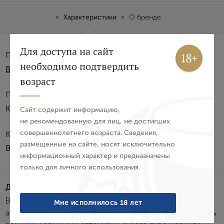
Характеристики
О бренде
Вход
Регистрация
Для доступа на сайт
Производитель:
необходимо подтвердить
Beveland S.A.
Авторизация
возраст
Подарочная упаковка:
E-mail
Коробка из картона
Сайт содержит информацию,
не рекомендованную для лиц, не достигших
совершеннолетнего возраста. Сведения,
Категория виски:
Пароль
размещенные на сайте, носят исключительно
Blended
информационный характер и предназначены
только для личного использования.
Войти
Дегустационные характеристики:
Забыли пароль?
Виски золотистого цвета с соломенным отливом. В
Мне исполнилось 18 лет
аромате нотки копченого солода смешиваются с очень