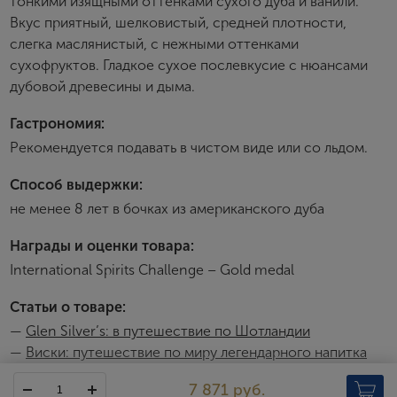
тонкими изящными оттенками сухого дуба и ванили.
Вкус приятный, шелковистый, средней плотности,
Создание учетной записи
слегка маслянистый, с нежными оттенками
сухофруктов. Гладкое сухое послевкусие с нюансами
Имя
дубовой древесины и дыма.
Гастрономия:
E-mail
Рекомендуется подавать в чистом виде или со льдом.
Способ выдержки:
Пароль
не менее 8 лет в бочках из американского дуба
Награды и оценки товара:
Зарегистрироваться
International Spirits Challenge – Gold medal
Я согласен с условиями
пользовательского
Статьи о товаре:
соглашения
—
Glen Silver’s: в путешествие по Шотландии
Я хочу получать инфромацию об акциях и купоны со
—
Виски: путешествие по миру легендарного напитка
скидкой
7 871 руб.