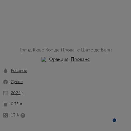
Гранд Кюве Кот де Прованс Шато де Берн
Франция
,
Прованс
Розовое
Сухое
2024
г.
0.75 л
13 %