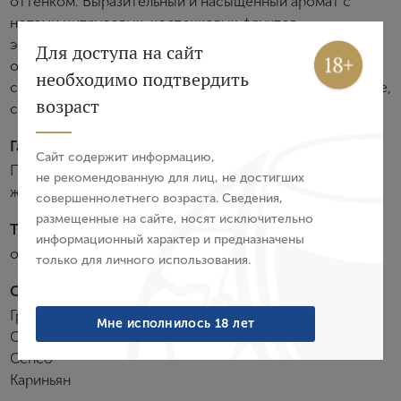
оттенком. Выразительный и насыщенный аромат с
нотами цитрусовых, косточковых фруктов,
экзотических фруктов и едва уловимыми пряными
Вход
Регистрация
Для доступа на сайт
оттенками. Вкус хрустящий с гладкой и полнотелой
необходимо подтвердить
структурой. Послевкусие округлое, цветочное и долгое,
Авторизация
возраст
с легкой горчинкой.
E-mail
Гастрономия:
Сайт содержит информацию,
Прекрасно сочетается с жареной морской рыбой или
не рекомендованную для лиц, не достигших
жареными бараньими отбивными с травами.
совершеннолетнего возраста. Сведения,
Пароль
размещенные на сайте, носят исключительно
Температура подачи:
информационный характер и предназначены
от 10 до 12 °С
только для личного использования.
Войти
Сортовой состав:
Забыли пароль?
Гренаш
Мне исполнилось 18 лет
Сира
Сенсо
Кариньян
Создание учетной записи