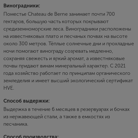
Виноградники:
Имя
Поместье Chateau de Berne занимает почти 700
гектаров, большую часть которых покрывают
средиземноморские леса. Виноградники расположены
E-mail
на известняковых плато и песчаных почвах на высоте
около 300 метров. Тёплые солнечные дни и прохладные
ночи помогают винограду созревать медленно,
Пароль
сохраняя свежесть и яркий аромат, а известняковые
почвы придают винам минеральный характер. С 2021
года хозяйство работает по принципам органического
Зарегистрироваться
земледелия и имеет высший экологический сертификат
HVE.
Я согласен с условиями
пользовательского
соглашения
Способ выдержки:
Я хочу получать инфромацию об акциях и купоны со
Выдержка в течение 6 месяцев в резервуарах и бочках
скидкой
из нержавеющей стали, а также в емкостях из
песчаника.
Способ производства: