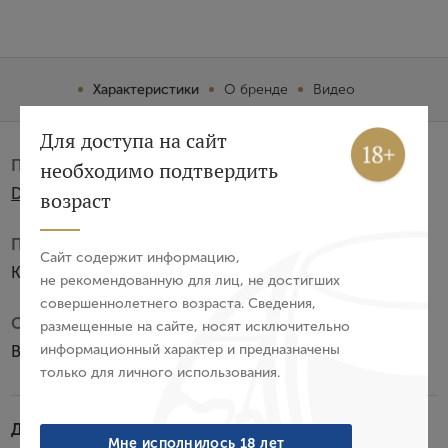
Характеристики
О бренде
Видео
Вход
Регистрация
Для доступа на сайт
Производитель:
необходимо подтвердить
Авторизация
Distilleria Pilzer srl
возраст
E-mail
Подарочная упаковка:
Сайт содержит информацию,
Коробка из картона
не рекомендованную для лиц, не достигших
совершеннолетнего возраста. Сведения,
Пароль
Субзона:
размещенные на сайте, носят исключительно
информационный характер и предназначены
Валле-ди-Чембра
только для личного использования.
Войти
Дегустационные характеристики:
Забыли пароль?
Мне исполнилось 18 лет