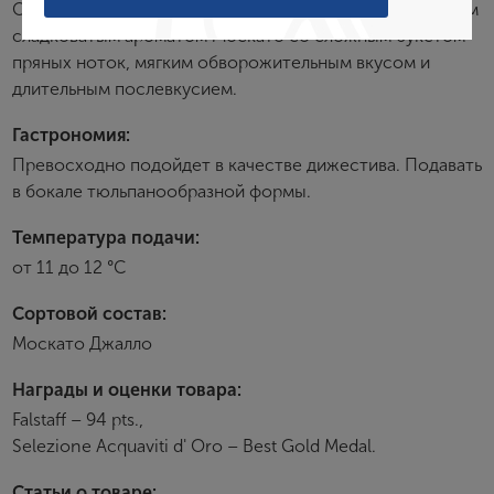
Обладает кристально прозрачным цветом, насыщенным
сладковатым ароматом Москато со сложным букетом
пряных ноток, мягким обворожительным вкусом и
Создание учетной записи
длительным послевкусием.
Имя
Гастрономия:
Превосходно подойдет в качестве дижестива. Подавать
в бокале тюльпанообразной формы.
E-mail
Температура подачи:
от 11 до 12 °С
Пароль
Сортовой состав:
Москато Джалло
Зарегистрироваться
Награды и оценки товара:
Я согласен с условиями
пользовательского
Falstaff – 94 pts.,
соглашения
Selezione Acquaviti d' Oro – Best Gold Medal.
Я хочу получать инфромацию об акциях и купоны со
скидкой
Статьи о товаре: