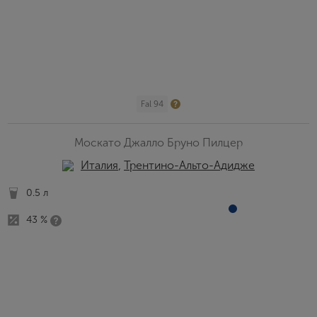
Fal 94
Москато Джалло Бруно Пилцер
Италия
,
Трентино-Альто-Адидже
0.5 л
43 %