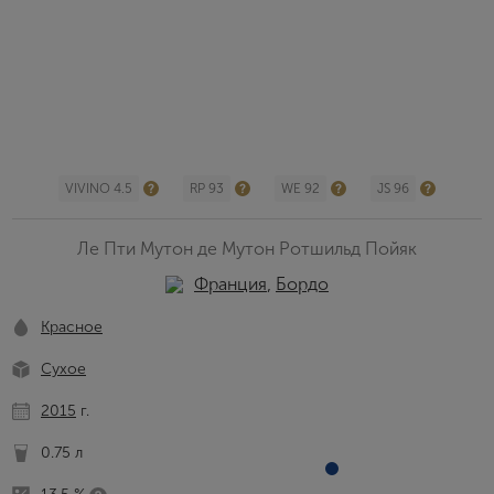
VIVINO 4.5
RP 93
WE 92
JS 96
Ле Пти Мутон де Мутон Ротшильд Пойяк
Франция
,
Бордо
Красное
Сухое
2015
г.
0.75 л