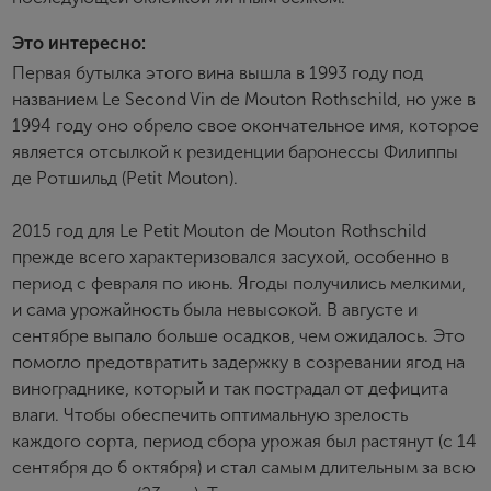
Это интересно:
Зарегистрироваться
Первая бутылка этого вина вышла в 1993 году под
названием Le Second Vin de Mouton Rothschild, но уже в
Я согласен с условиями
пользовательского
1994 году оно обрело свое окончательное имя, которое
соглашения
является отсылкой к резиденции баронессы Филиппы
Я хочу получать инфромацию об акциях и купоны со
де Ротшильд (Petit Mouton).
скидкой
2015 год для Le Petit Mouton de Mouton Rothschild
прежде всего характеризовался засухой, особенно в
период с февраля по июнь. Ягоды получились мелкими,
и сама урожайность была невысокой. В августе и
сентябре выпало больше осадков, чем ожидалось. Это
помогло предотвратить задержку в созревании ягод на
винограднике, который и так пострадал от дефицита
влаги. Чтобы обеспечить оптимальную зрелость
каждого сорта, период сбора урожая был растянут (с 14
сентября до 6 октября) и стал самым длительным за всю