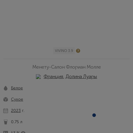
VIVINO 3.9
Менету-Салон Флориан Молле
Франция
,
Долина Луары
Белое
Сухое
2023
г.
0.75 л