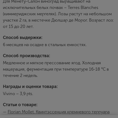
Для Менету-Салон виноград выращивают на
Пароль
исключительных белых почвах – Terres Blanches
(киммериджских мергелях). Лозы растут на небольшом
участке 2 га, в местечке Дюлшар де Морог. Возраст лоз:
Зарегистрироваться
от 15 до 20 лет.
Я согласен с условиями
пользовательского
соглашения
Способ выдержки:
6 месяцев на осадке в стальных емкостях.
Я хочу получать инфромацию об акциях и купоны со
скидкой
Способ производства:
Медленное и мягкое прессование ягод. Холодная
мацерация, ферментация при температуре 16-18 °С в
течение 2 недель.
Награды и оценки товара:
Vivino – 3,9 pts.
Статьи о товаре:
—
Florian Mollet. Квинтэссенция кремневого терруара