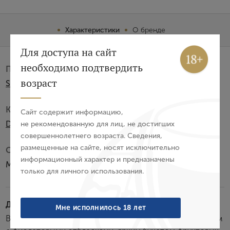
Характеристики
О бренде
Вход
Регистрация
Для доступа на сайт
необходимо подтвердить
Производитель:
Авторизация
возраст
Schenk Italia
E-mail
Категория:
Сайт содержит информацию,
DOC
не рекомендованную для лиц, не достигших
совершеннолетнего возраста. Сведения,
Пароль
размещенные на сайте, носят исключительно
Субзона:
информационный характер и предназначены
Монтепульчано д'Абруццо
только для личного использования.
Войти
Забыли пароль?
Дегустационные характеристики:
Мне исполнилось 18 лет
Вино обладает насыщенным рубиново-красным цветом