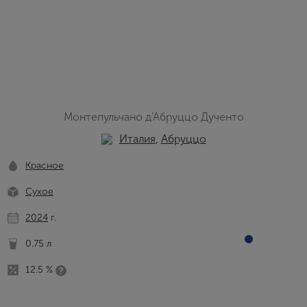
Монтепульчано д'Абруццо Дученто
Италия
,
Абруццо
Красное
Сухое
2024
г.
0.75 л
12.5 %