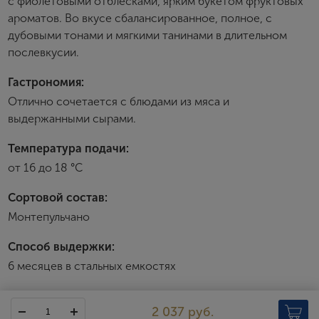
с фиолетовыми отблесками, ярким букетом фруктовых
Создание учетной записи
ароматов. Во вкусе сбалансированное, полное, с
дубовыми тонами и мягкими танинами в длительном
Имя
послевкусии.
Гастрономия:
Отлично сочетается с блюдами из мяса и
E-mail
выдержанными сырами.
Температура подачи:
Пароль
от 16 до 18 °С
Сортовой состав:
Зарегистрироваться
Монтепульчано
Я согласен с условиями
пользовательского
Способ выдержки:
соглашения
6 месяцев в стальных емкостях
Я хочу получать инфромацию об акциях и купоны со
скидкой
2 037 руб.