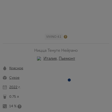
VIVINO 4.1
Ницца Тенуте Нейрано
Италия
,
Пьемонт
Красное
Сухое
2022
г.
0.75 л
14 %