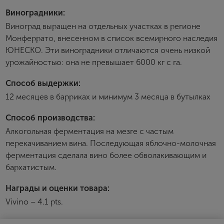
Пароль
Виноградники:
Виноград выращен на отдельных участках в регионе
Монферрато, внесенном в список всемирного наследия
Зарегистрироваться
ЮНЕСКО. Эти виноградники отличаются очень низкой
урожайностью: она не превышает 6000 кг с га.
Я согласен с условиями
пользовательского
соглашения
Способ выдержки:
Я хочу получать инфромацию об акциях и купоны со
скидкой
12 месяцев в барриках и минимум 3 месяца в бутылках
Способ производства:
Алкогольная ферментация на мезге с частым
перекачиванием вина. Последующая яблочно-молочная
ферментация сделала вино более обволакивающим и
бархатистым.
Награды и оценки товара:
Vivino – 4.1 pts.