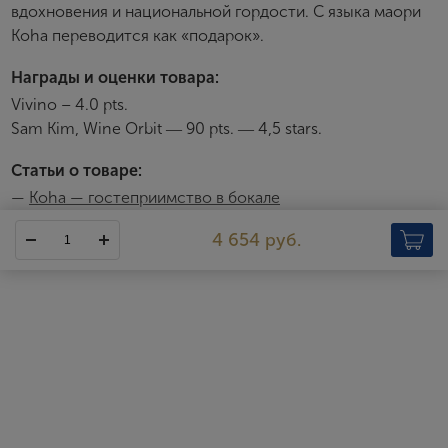
вдохновения и национальной гордости. С языка маори
Я согласен с условиями
пользовательского
соглашения
Koha переводится как «подарок».
Я хочу получать инфромацию об акциях и купоны со
скидкой
Награды и оценки товара:
Vivino – 4.0 pts.
Sam Kim, Wine Orbit ― 90 pts. ― 4,5 stars.
Статьи о товаре:
—
Koha — гостеприимство в бокале
Koha
4 654 руб.
Вина Koha отражают суть новозеландского стиля жизни —
простого, естественного и изысканного. Их философия
основана на трёх ценностях: чистота, экологичность,
подлинность.
Название Koha в культуре маори означает подарок, знак
уважения и гостеприимства. Традиционно koha дарят хозяину
дома или при посещении общественного события — как знак