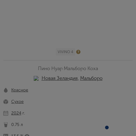
VIVINO 4
Пино Нуар Мальборо Коха
Новая Зеландия
,
Мальборо
Красное
Сухое
2024
г.
0.75 л