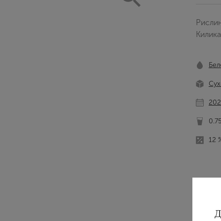
Рислин
Килик
Бел
Сух
202
0.7
12 
Д