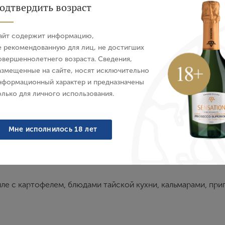
одтвердить возраст
Авторизация
айт содержит информацию,
E-mail
е рекомендованную для лиц, не достигших
овершеннолетнего возраста. Сведения,
Характеристики
О бренде
азмещенные на сайте, носят исключительно
Пароль
нформационный характер и предназначены
олько для личного использования.
Войти
ми отблесками, яркими ароматами цитрусовых, прежде все
Мне исполнилось 18 лет
ки лимонного мармелада. Долгое послевкусие с хорошей
Забыли пароль?
иле с картофелем, блюдами тайской кухни, кальмарами, пр
Создание учетной записи