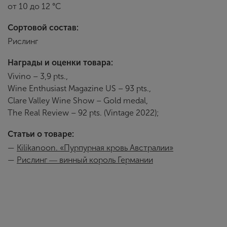
от 10 до 12 °С
Сортовой состав:
Рислинг
Награды и оценки товара:
Vivino – 3,9 pts.,
Wine Enthusiast Magazine US – 93 pts.,
Clare Valley Wine Show – Gold medal,
The Real Review – 92 pts. (Vintage 2022);
Статьи о товаре:
—
Kilikanoon. «Пурпурная кровь Австралии»
—
Рислинг ― винный король Германии
Killerman’s Run
В коллекцию Killerman’s Run входят вина из различных 
на несколько лет на выдержку.