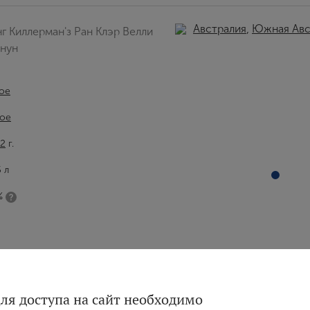
Австралия
,
Южная Авс
г Киллерман'з Ран Клэр Велли
анун
ое
ое
2
г.
5 л
%
Вход
Регистрация
ля доступа на сайт необходимо