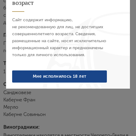
Авторизация
сбалансированы красные ягоды, специи и
возраст
бальзамические ноты. Великолепный бархатистый вкус
E-mail
со зрелой танинной структурой, яркой кислотностью и
Сайт содержит информацию,
длительным послевкусием.
не рекомендованную для лиц, не достигших
совершеннолетнего возраста. Сведения,
Гастрономия:
Пароль
размещенные на сайте, носят исключительно
Прекрасно подходит к тальятелле с грибами, куску
информационный характер и предназначены
говядины или мясному филе с зеленым перцем.
только для личного использования.
Войти
Температура подачи:
18 °С
Забыли пароль?
Мне исполнилось 18 лет
Сортовой состав:
Санджовезе
Создание учетной записи
Каберне Фран
Мерло
Имя
Каберне Совиньон
Виноградники:
E-mail
Виноградники находятся в местности Черрето-Гвиди в