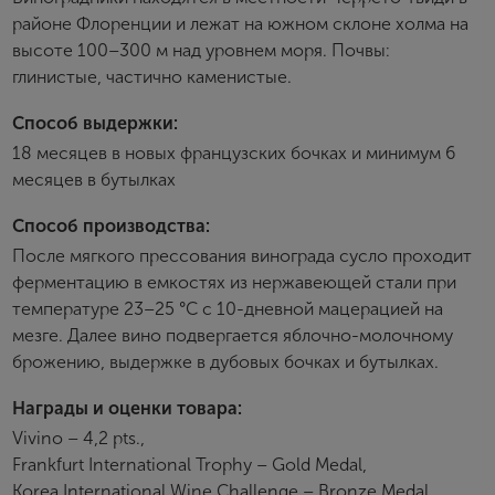
районе Флоренции и лежат на южном склоне холма на
высоте 100–300 м над уровнем моря. Почвы:
Пароль
глинистые, частично каменистые.
Способ выдержки:
Зарегистрироваться
18 месяцев в новых французских бочках и минимум 6
месяцев в бутылках
Я согласен с условиями
пользовательского
соглашения
Способ производства:
После мягкого прессования винограда сусло проходит
Я хочу получать инфромацию об акциях и купоны со
скидкой
ферментацию в емкостях из нержавеющей стали при
температуре 23–25 °C с 10-дневной мацерацией на
мезге. Далее вино подвергается яблочно-молочному
брожению, выдержке в дубовых бочках и бутылках.
Награды и оценки товара:
Vivino – 4,2 pts.,
Frankfurt International Trophy – Gold Medal,
Korea International Wine Challenge – Bronze Medal