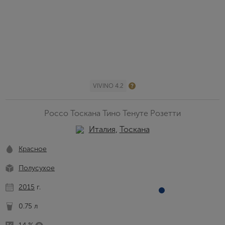
VIVINO 4.2
Россо Тоскана Тино Тенуте Розетти
Италия
,
Тоскана
Красное
Полусухое
2015
г.
0.75 л