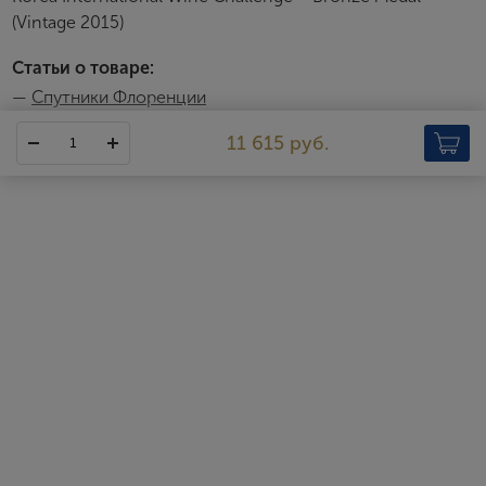
(Vintage 2015)
Статьи о товаре:
—
Спутники Флоренции
11 615 руб.
Tenute Rossetti
Tenute Rossetti – молодая и динамичная компания, основанная
на крепких семейных традициях. Расположенная неподалеку от
Флоренции в сердце Тосканы, Tenute Rossetti заняла одну из
лидирующих позиций. Ключ успеха винодельни кроется в
большой и страстной любви к виноделию на каждом этапе
производства, в новейшем оборудовании и в
квалифицированных виноделах с огромным опытом. Основное
производство сосредоточено на самых известных
апелласьонах Тосканы: Кьянти, Кьянти Классико. Начало
истории Tenute Rossetti положил основатель винодельни –
Сабатино еще в начале 1900-х гг., но основное развитие