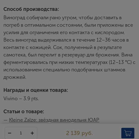
Способ производства:
Виноград собирали рано утром, чтобы доставить в
Зарегистрироваться
погреб в оптимальном состоянии, были приложены все
усилия для ограничения его контакта с кислородом.
Я согласен с условиями
пользовательского
соглашения
Весь виноград выдерживался в течение 12–36 часов в
контакте с кожицей. Сок, полученный в результате
Я хочу получать инфромацию об акциях и купоны со
скидкой
самотека, был перелит в резервуар для брожения. Вина
ферментировались при низких температурах (12–13 °C) с
использованием специально подобранных штаммов
дрожжей.
Награды и оценки товара:
Vivino – 3.9 pts.
Статьи о товаре:
—
Kleine Zalze: звёздная винодельня ЮАР
2 139 руб.