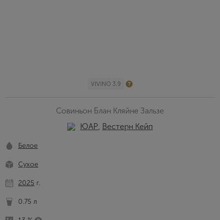
VIVINO 3.9
Совиньон Блан Кляйне Зальзе
ЮАР
,
Вестерн Кейп
Белое
Сухое
2025
г.
0.75 л