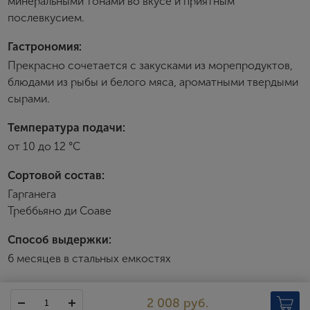
минеральными тонами во вкусе и приятным
Создание учетной записи
послевкусием.
Гастрономия:
Имя
Прекрасно сочетается с закусками из морепродуктов,
блюдами из рыбы и белого мяса, ароматными твердыми
сырами.
E-mail
Температура подачи:
от 10 до 12 °С
Пароль
Сортовой состав:
Гарганега
Зарегистрироваться
Треббьяно ди Соаве
Я согласен с условиями
пользовательского
Способ выдержки:
соглашения
6 месяцев в стальных емкостях
Я хочу получать инфромацию об акциях и купоны со
скидкой
2 008 руб.