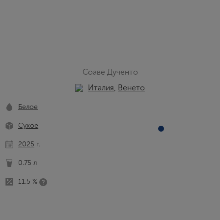
Соаве Дученто
Италия
,
Венето
Белое
Сухое
2025
г.
0.75 л
11.5 %