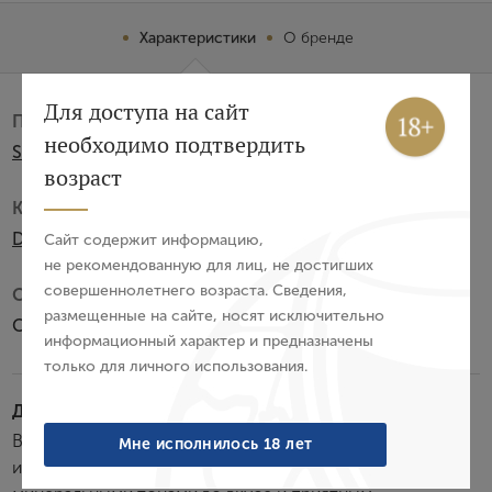
Характеристики
О бренде
Вход
Регистрация
Для доступа на сайт
Производитель:
необходимо подтвердить
Schenk Italia
Авторизация
возраст
Категория:
E-mail
DOC
Сайт содержит информацию,
не рекомендованную для лиц, не достигших
совершеннолетнего возраста. Сведения,
Субзона:
Пароль
размещенные на сайте, носят исключительно
Соаве
информационный характер и предназначены
только для личного использования.
Войти
Дегустационные характеристики:
Забыли пароль?
Вино обладает соломенно-золотистым цветом,
Мне исполнилось 18 лет
изысканными фруктовыми ароматами, свежими