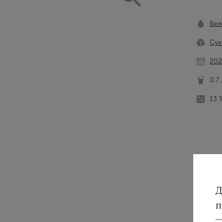
Бел
Сух
202
0.7 
13 
Д
п