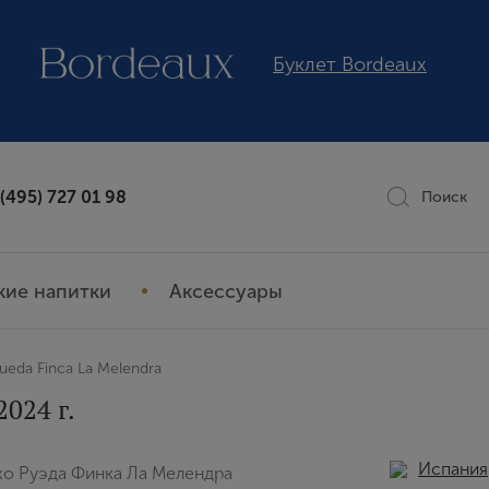
Буклет Bordeaux
 (495) 727 01 98
Поиск
кие напитки
Аксессуары
ueda Finca La Melendra
2024 г.
Испания
хо Руэда Финка Ла Мелендра