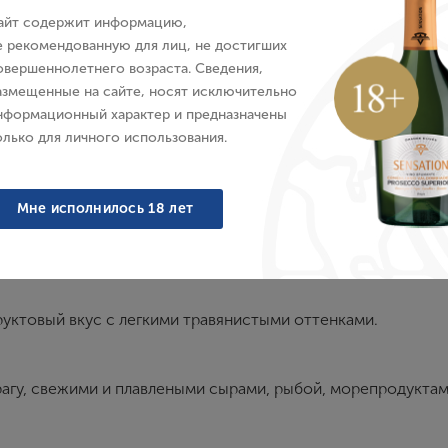
айт содержит информацию,
E-mail
е рекомендованную для лиц, не достигших
овершеннолетнего возраста. Сведения,
азмещенные на сайте, носят исключительно
Пароль
нформационный характер и предназначены
Характеристики
О бренде
олько для личного использования.
Войти
Мне исполнилось 18 лет
Забыли пароль?
уктовый вкус с легкими травянистыми оттенками.
Создание учетной записи
рагу, свежими и плавлеными сырами, рыбой, морепродуктам
Имя