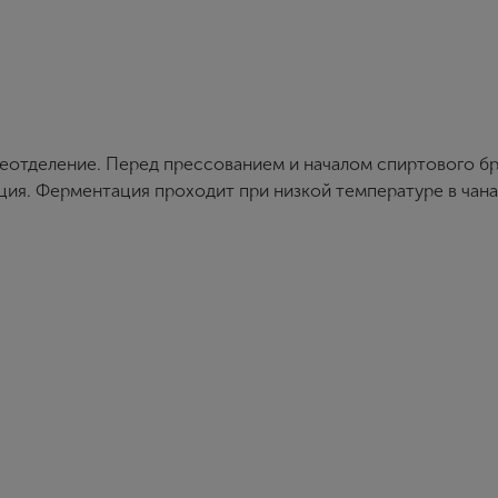
E-mail
Пароль
неотделение. Перед прессованием и началом спиртового б
ция. Ферментация проходит при низкой температуре в чана
Зарегистрироваться
Я согласен с условиями
пользовательского соглашения
elendra
Я хочу получать инфромацию об акциях и купоны со скидкой
ния в 2002 году Bodegas Isidro Milagro прошла путь от не
ения с оборотом в более чем 40 миллионов евро в год. Ее
 розлива и индивидуальный подход к каждой линейке. Комп
 земли и запуская новые мощности. Вина компании предст
тавляет 40 миллионов литров в год. Bodegas Isidro Milagro
зволило ей войти в десятку лучших производителей Испани