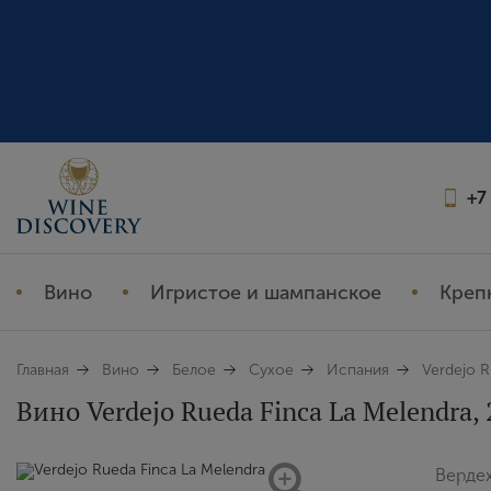
+7
Вино
Игристое и шампанское
Креп
Главная
Вино
Белое
Сухое
Испания
Verdejo R
Вино Verdejo Rueda Finca La Melendra, 
Верде