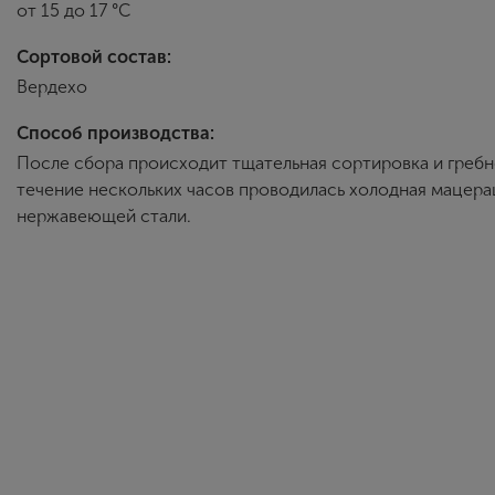
от 15 до 17 °С
Сортовой состав:
Вердехо
Способ производства:
После сбора происходит тщательная сортировка и греб
течение нескольких часов проводилась холодная мацера
нержавеющей стали.
Finca La M
С момента основа
крупного объедин
высокое качество
приобретая новые
производства сос
Ла-Манче, что по