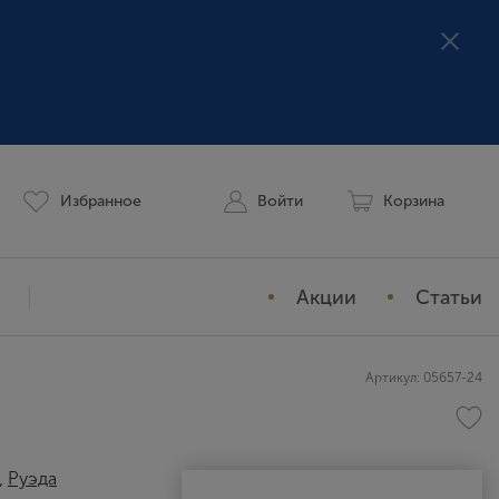
Избранное
Войти
Корзина
Акции
Статьи
Мой профиль
Артикул: 05657-24
История заказов
Избранное
,
Руэда