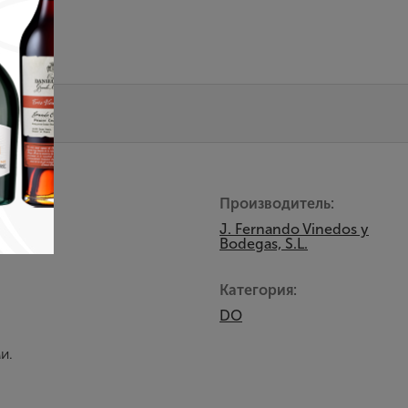
Производитель:
J. Fernando Vinedos y
Bodegas, S.L.
Категория:
DO
и.