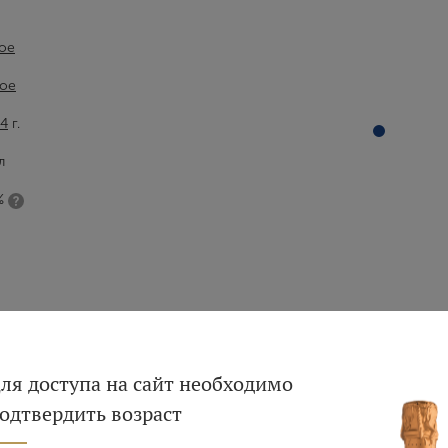
ое
ое
4
г.
л
%
Вход
Регистрация
ля доступа на сайт необходимо
одтвердить возраст
Авторизация