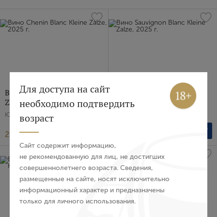
Вход
Регистрация
Для доступа на сайт
Вино Chenin Blanc Kleine
Вино Sauvignon Blanc
необходимо подтвердить
Zalze, 2025 г.
Kleine Zalze, 2025 г.
Авторизация
возраст
ЮАР, Белое, Сухое, 0.75 л
ЮАР, Белое, Сухое, 0.75 л
2 139 ₽
2 139 ₽
E-mail
Сайт содержит информацию,
не рекомендованную для лиц, не достигших
совершеннолетнего возраста. Сведения,
Пароль
размещенные на сайте, носят исключительно
информационный характер и предназначены
только для личного использования.
Войти