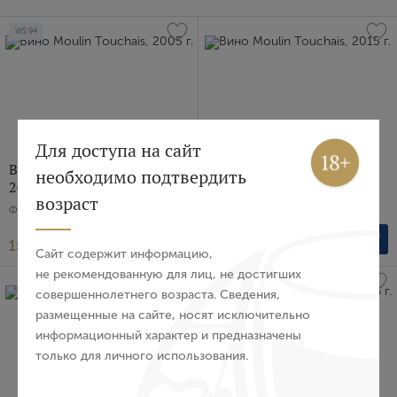
WS
94
Вход
Регистрация
Для доступа на сайт
Вино Moulin Touchais,
Вино Moulin Touchais,
необходимо подтвердить
2005 г.
2015 г.
Авторизация
возраст
Франция, Белое, Сладкое, 0.75 л
Франция, Белое, Сладкое, 0.75 л
E-mail
15 195 ₽
12 941 ₽
Сайт содержит информацию,
не рекомендованную для лиц, не достигших
совершеннолетнего возраста. Сведения,
Пароль
размещенные на сайте, носят исключительно
информационный характер и предназначены
только для личного использования.
Войти