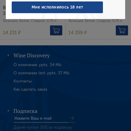
Забыли пароль?
Вино Moulin Touchais,
Вино Moulin Touchais,
Мне исполнилось 18 лет
2010 г.
2006 г.
Франция, Белое, Сладкое, 0.75 л
Франция, Белое, Сладкое, 0.75 л
Создание учетной записи
14 231 ₽
14 359 ₽
Имя
Wine Discovery
E-mail
О компании .pptx, 34 Mb
О компании (en) .pptx, 37 Mb
Контакты
Пароль
Как сделать заказ
Зарегистрироваться
Подписка
Я согласен с условиями
пользовательского
соглашения
Дарим купон 35% за подписку