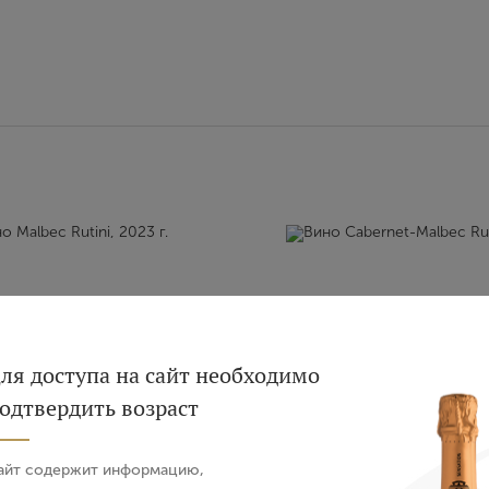
Вход
Регистрация
ля доступа на сайт необходимо
одтвердить возраст
Авторизация
айт содержит информацию,
albec Rutini, 2023 г.
Вино Cabernet-Malbec
E-mail