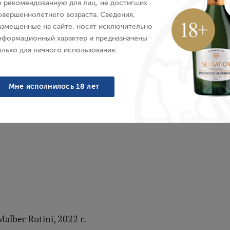
е рекомендованную для лиц, не достигших
2024 г.
а, Красное, Сухое, 0.75 л
овершеннолетнего возраста. Сведения,
Аргентина, Красное, Сухо
азмещенные на сайте, носят исключительно
Пароль
7 899 ₽
5 099 ₽
нформационный характер и предназначены
олько для личного использования.
Войти
Мне исполнилось 18 лет
Забыли пароль?
Создание учетной записи
Имя
albec Rutini, 2022 г.