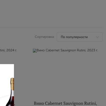
Выйти
Сортировка:
 Rutini,
Вино Cabernet Sauvignon Rutini,