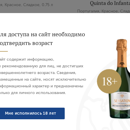
Quinta do Infant
я, Красное, Сладкое, 0.75 л
Португалия, Красное, Сладк
Вход
Регистрация
4 022 ₽
5 759 ₽
ля доступа на сайт необходимо
одтвердить возраст
Авторизация
айт содержит информацию,
E-mail
е рекомендованную для лиц, не достигших
Organic
овершеннолетнего возраста. Сведения,
азмещенные на сайте, носят исключительно
Пароль
нформационный характер и предназначены
олько для личного использования.
Войти
Мне исполнилось 18 лет
Забыли пароль?
н Porto Tawny 10 ANOS
Портвейн Porto Ruby