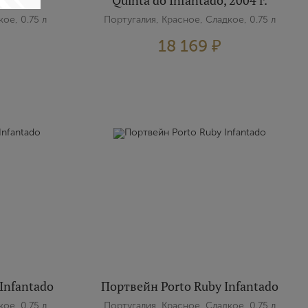
ado
Quinta do Infantado, 2004 г.
ое, 0.75 л
Португалия, Красное, Сладкое, 0.75 л
18 169 ₽
Infantado
Портвейн Porto Ruby Infantado
ое, 0.75 л
Португалия, Красное, Сладкое, 0.75 л