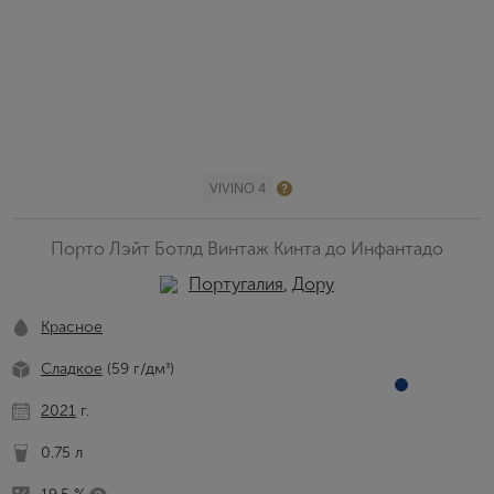
VIVINO 4
Порто Лэйт Ботлд Винтаж Кинта до Инфантадо
Португалия
,
Дору
Красное
Сладкое
(59 г/дм
)
³
2021
г.
0.75 л