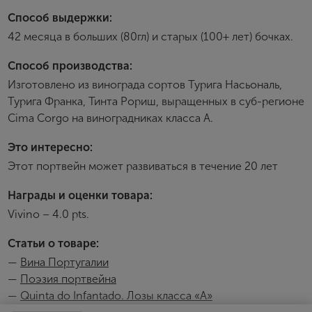
Пароль
Способ выдержки:
42 месяца в больших (80гл) и старых (100+ лет) бочках.
Зарегистрироваться
Способ производства:
Изготовлено из винограда сортов Турига Насьональ,
Я согласен с условиями
пользовательского
соглашения
Турига Франка, Тинта Рориш, выращенных в суб-регионе
Cima Corgo на виноградниках класса А.
Я хочу получать инфромацию об акциях и купоны со
скидкой
Это интересно:
Этот портвейн может развиваться в течение 20 лет
Награды и оценки товара:
Vivino – 4.0 pts.
Статьи о товаре:
—
Вина Португалии
—
Поэзия портвейна
—
Quinta do Infantado. Лозы класса «А»