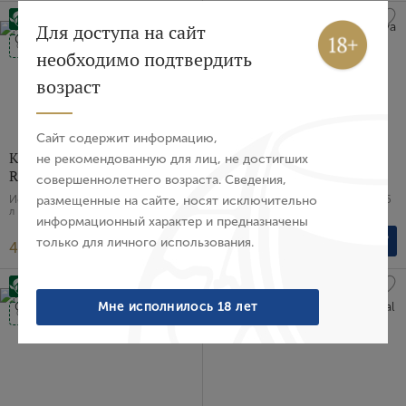
Вход
Регистрация
Для доступа на сайт
Organic
Organic
необходимо подтвердить
Авторизация
возраст
E-mail
Сайт содержит информацию,
Кава Extra Brut Gran
Кава Brut Nature Reserva
не рекомендованную для лиц, не достигших
Reserva Cava Bohigas
Cava Noa de Bohigas
совершеннолетнего возраста. Сведения,
Пароль
размещенные на сайте, носят исключительно
Испания, Белое, Экстра брют, 0.75
Испания, Белое, Экстра брют, 0.75
л
л
информационный характер и предназначены
только для личного использования.
4 993 ₽
9 826 ₽
Войти
Забыли пароль?
Мне исполнилось 18 лет
Organic
Organic
Создание учетной записи