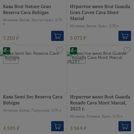
Имя
Кава Brut Nature Gran
Игристое вино Brut Guarda
Reserva Cava Bohigas
Gran Cuvee Cava Mont
Marcal
Испания, Белое, Экстра брют, 0.75
E-mail
л
Испания, Белое, Брют, 0.75 л
5 210 ₽
5 073 ₽
Пароль
Organic
Organic
Зарегистрироваться
Я согласен с условиями
пользовательского
соглашения
Я хочу получать инфромацию об акциях и купоны со
Кава Semi Sec Reserva Cava
Игристое вино Brut Guarda
скидкой
Bohigas
Rosado Cava Mont Marcal,
2023 г.
Испания, Белое, Полусухое, 0.75 л
Испания, Розовое, Брют, 0.75 л
4 595 ₽
3 564 ₽