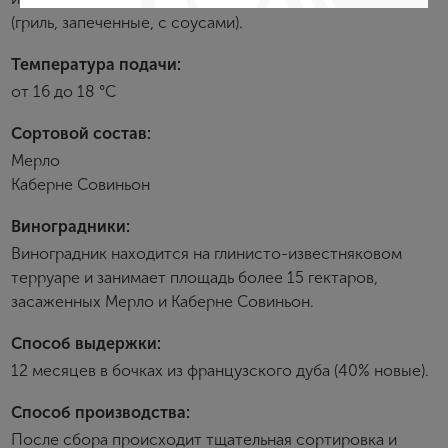
(гриль, запеченные, с соусами).
Создание учетной записи
Температура подачи:
Имя
от 16 до 18 °С
Сортовой состав:
E-mail
Мерло
Каберне Совиньон
Виноградники:
Пароль
Виноградник находится на глинисто-известняковом
терруаре и занимает площадь более 15 гектаров,
Зарегистрироваться
засаженных Мерло и Каберне Совиньон.
Способ выдержки:
Я согласен с условиями
пользовательского
соглашения
12 месяцев в бочках из французского дуба (40% новые).
Я хочу получать инфромацию об акциях и купоны со
скидкой
Способ производства:
После сбора происходит тщательная сортировка и