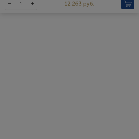
12 263 руб.
Chateau Haut Barrail
https://www.chateauhautbarrail.com/