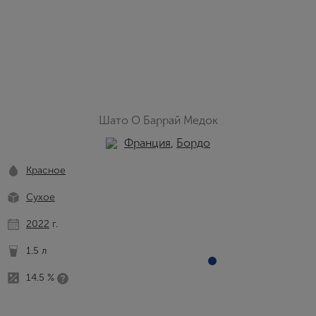
Шато О Баррай Медок
Франция
,
Бордо
Красное
Сухое
2022
г.
1.5 л
14.5 %