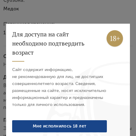
Субзона:
Медок
Потенциал хранения:
12 лет
Вход
Регистрация
Для доступа на сайт
необходимо подтвердить
Авторизация
возраст
Стилистика:
E-mail
Насыщенное
Сайт содержит информацию,
не рекомендованную для лиц, не достигших
Дегустационные характеристики:
совершеннолетнего возраста. Сведения,
Вино интенсивного гранатового цвета. Изысканный
Пароль
размещенные на сайте, носят исключительно
аромат с нотами спелых фруктов и поджаренного
информационный характер и предназначены
миндаля. Вкус мягкий фруктовый с оттенками
только для личного использования.
пряностей и табака.
Войти
Гастрономия:
Забыли пароль?
Мне исполнилось 18 лет
Это вино прекрасно сочетается с блюдами из баранины
или говядины в различных вариантах приготовления