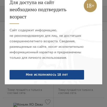
Вход
Регистрация
Для доступа на сайт
необходимо подтвердить
Состав сета
Описание сета
О бренде
Авторизация
возраст
E-mail
Сайт содержит информацию,
не рекомендованную для лиц, не достигших
совершеннолетнего возраста. Сведения,
Пароль
размещенные на сайте, носят исключительно
информационный характер и предназначены
только для личного использования.
Войти
Коньяк Louis Memory
Коньяк Black Deau
Забыли пароль?
Мне исполнилось 18 лет
Deau
Франция, 0.2 л
Франция, 0.2 л
Товар продаётся только в
Товар продаётся только в
Создание учетной записи
составе сета
составе сета
Имя