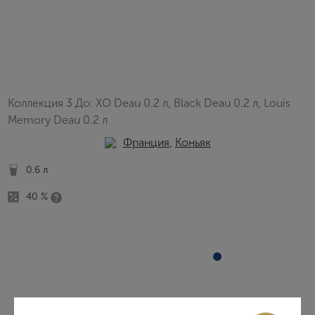
Коллекция 3 До: XO Deau 0.2 л, Black Deau 0.2 л, Louis
Memory Deau 0.2 л
Франция
,
Коньяк
0.6 л
40 %