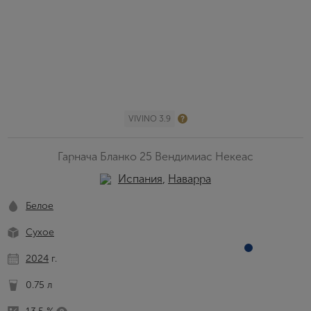
VIVINO 3.9
Гарнача Бланко 25 Вендимиас Некеас
Испания
,
Наварра
Белое
Сухое
2024
г.
0.75 л