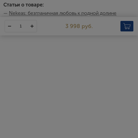
Статьи о товаре:
—
Nekeas: безграничная любовь к родной долине
Vega Sindoa
3 998 руб.
Компания Nekeas – это семейный кооператив, чьи
виноградники и винодельня расположены на севере Наварры, в
субрегионе Вальдисарбе. Хозяйство было основано в 1989
году, когда восемь местных семей решили объединиться и
поднять на новый уровень виноделие в родной долине Некеас.
Все семьи, вошедшие в кооператив, имеют богатую историю,
связанную с выращиванием винограда. На своей новой
большой винодельне, построенной рядом с деревенькой
Аньорбе, они создали музей, в который передали бесценные
старинные бумаги из домашних архивов. Согласно этим
историческим документам, виноградарство и виноделие в
долине Некеас существовали уже в конце XV века.
На сегодняшний день Nekeas принадлежат 225 гектаров
виноградников, 160 из которых были разбиты в начале 1990-х