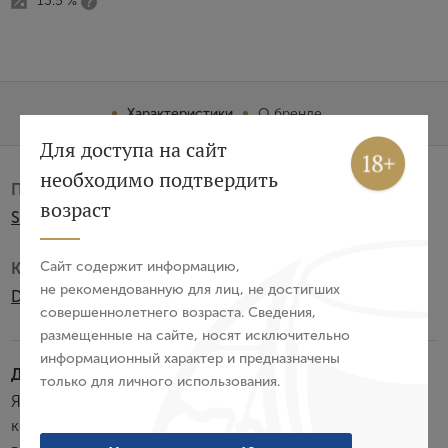
13.5 %
Характеристики
О бренде
Вход
Регистрация
Для доступа на сайт
необходимо подтвердить
Производитель:
Авторизация
возраст
Sociedad Cooperativa Nequeas
E-mail
Сайт содержит информацию,
Категория:
не рекомендованную для лиц, не достигших
DO
совершеннолетнего возраста. Сведения,
Пароль
размещенные на сайте, носят исключительно
информационный характер и предназначены
Дегустационные характеристики:
только для личного использования.
Войти
Яркий бледно-золотистый цвет. Привлекательный
комплексный букет, в котором нотки цитрусовых
Забыли пароль?