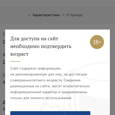
Характеристики
О бренде
Производитель:
Вход
Регистрация
Для доступа на сайт
Cantina Vini Hans Rottensteiner Srl
необходимо подтвердить
Авторизация
возраст
Категория:
DOC
E-mail
Сайт содержит информацию,
не рекомендованную для лиц, не достигших
Субзона:
совершеннолетнего возраста. Сведения,
Альто-Адидже
Пароль
размещенные на сайте, носят исключительно
информационный характер и предназначены
только для личного использования.
Войти
Дегустационные характеристики:
Вино обладает бледно-золотистым цветом. В букете
Забыли пароль?