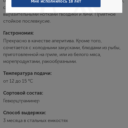
ощущаются яркие ароматы личи, экзотических фруктов,
Мне исполнилось 18 лет
специй и цветов. Вкус гармоничный, чистый, с
выразительными нотками гвоздики и личи. Приятное
Создание учетной записи
стойкое послевкусие.
Гастрономия:
Имя
Прекрасно в качестве аперитива. Кроме того,
сочетается с холодными закусками, блюдами из рыбы,
приготовленной на гриле, или из белого мяса,
E-mail
морепродуктами, ракообразными.
Температура подачи:
Пароль
от 12 до 15 °С
Сортовой состав:
Зарегистрироваться
Гевюрцтраминер
Я согласен с условиями
пользовательского
Способ выдержки:
соглашения
3 месяца в стальных емкостях
Я хочу получать инфромацию об акциях и купоны со
скидкой