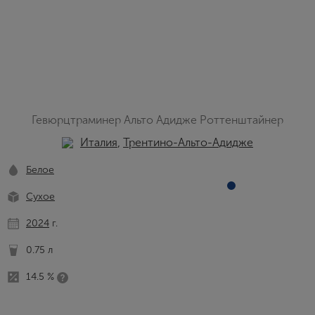
Гевюрцтраминер Альто Адидже Роттенштайнер
Италия
,
Трентино-Альто-Адидже
Белое
Сухое
2024
г.
0.75 л
14.5 %