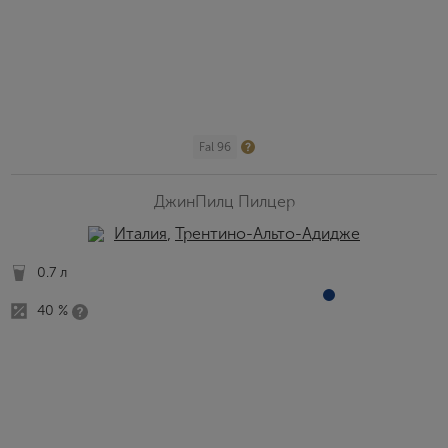
Fal 96
ДжинПилц Пилцер
Италия
,
Трентино-Альто-Адидже
0.7 л
40 %