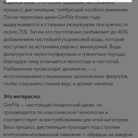
водяной бани. Это более щадящий, но сложный
процесс дистилляции, требующий особого внимания.
Создание учетной записи
После перегонки джин GinPilz более года
выдерживается в стальных резервуарах при крепости
Имя
около 71%. Затем его постепенно разбавляют до 40%
добавлением чистейшей родниковой воды, которая
поступает из источника рядом с винокурней. Вода
E-mail
фильтруется через порфировые и гранитные породы,
благодаря чему отличается легкостью и чистотой.
Разбавление происходит деликатно — с
Пароль
использованием специальных целлюлозных фильтров,
чтобы сохранить тонкий вкус и аромат напитка.
Зарегистрироваться
Это интересно:
GinPilz — настоящий лондонский джин: он
Я согласен с условиями
пользовательского
соглашения
производится по классической технологии и
соответствует всем требованиям для этой категории.
Я хочу получать инфромацию об акциях и купоны со
скидкой
Весь процесс дистилляции проходит под строгим
контролем итальянской таможни — образцы на каждом