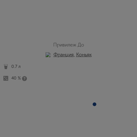
Привилеж До
Франция
,
Коньяк
0.7 л
40 %