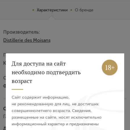
Характеристики
О бренде
Производитель:
Distillerie des Moisans
Подарочная упаковка:
Вход
Регистрация
Для доступа на сайт
Коробка из картона
необходимо подтвердить
Субзона:
Авторизация
возраст
Фэн Буа
E-mail
Сайт содержит информацию,
не рекомендованную для лиц, не достигших
Стилистика:
совершеннолетнего возраста. Сведения,
Пароль
Гармоничный и элегантный коньяк
размещенные на сайте, носят исключительно
информационный характер и предназначены
Дегустационные характеристики: