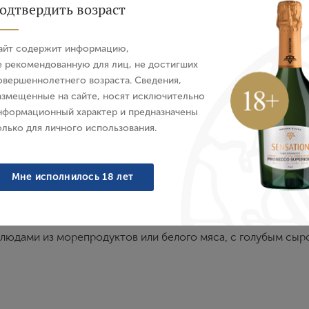
одтвердить возраст
Авторизация
айт содержит информацию,
E-mail
е рекомендованную для лиц, не достигших
овершеннолетнего возраста. Сведения,
Характеристики
О бренде
азмещенные на сайте, носят исключительно
Пароль
нформационный характер и предназначены
олько для личного использования.
Войти
и отблесками, ароматами тропических фруктов и томатног
Мне исполнилось 18 лет
левкусие насыщенное, минеральное.
Забыли пароль?
 блюдами из морепродуктов или белого мяса, с голубым сы
Создание учетной записи