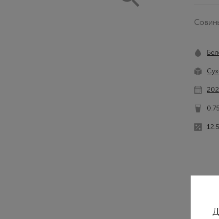
Совинь
Бел
Сух
202
0.7
12.
Д