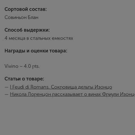
Сортовой состав:
Совиньон Блан
Способ выдержки:
4 месяца в стальных емкостях
Награды и оценки товара:
Vivino – 4.0 pts.
Статьи о товаре:
—
I Feudi di Romans. Сокровища дельты Изонцо
—
Никола Лоренцон рассказывает о винах Фриули Изонц
Tenuta del Morer
С первого взгляда история компании Azienda Agricola L
бесплодные участки; отец, заставивший эту землю плод
берега Изонцо Северино Лоренцон поставил на кон все, ч