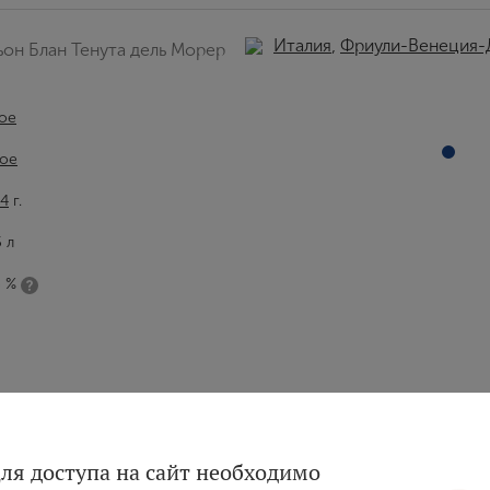
Италия
,
Фриули-Венеция-
он Блан Тенута дель Морер
ое
ое
4
г.
5 л
5 %
Вход
Регистрация
ля доступа на сайт необходимо