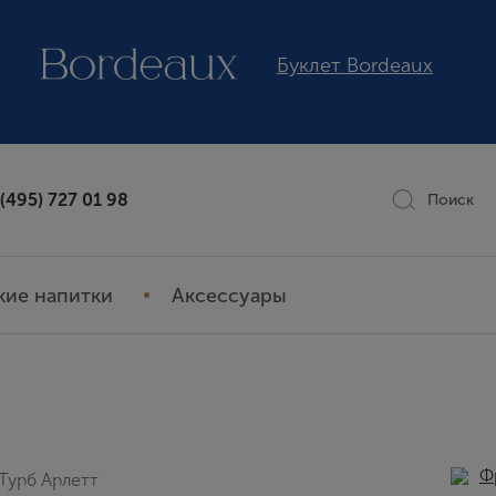
Буклет Bordeaux
 (495) 727 01 98
Поиск
кие напитки
Аксессуары
Ф
Турб Арлетт