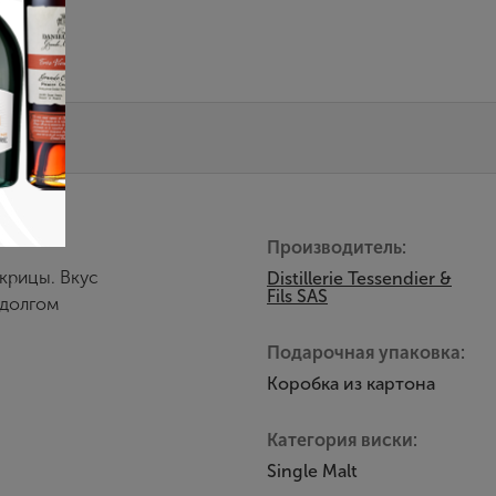
Производитель:
крицы. Вкус
Distillerie Tessendier &
Fils SAS
 долгом
Подарочная упаковка:
Коробка из картона
Категория виски:
Single Malt