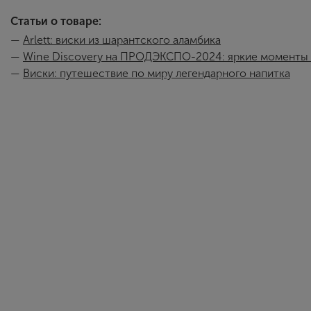
Статьи о товаре:
—
Arlett: виски из шарантского аламбика
—
Wine Discovery на ПРОДЭКСПО-2024: яркие моменты 
—
Виски: путешествие по миру легендарного напитка
Arlett
ARLETT: СТРАСТ
В 2022 году к чи
на протяжении в
которые переняли
винокурне. Компа
производству сво
время был для ко
спиртные напитки
«Наш ассортимен