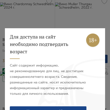
Вход
Регистрация
Для доступа на сайт
Вино Chardonnay
Вино Muller Thurgau
необходимо подтвердить
Schwedhelm, 2024 г.
Schwedhelm, 2022 г.
Авторизация
возраст
Германия, Белое, Сухое, 0.75 л
Германия, Белое, Сухое, 0.75 л
3 205 ₽
4 215 ₽
E-mail
Сайт содержит информацию,
не рекомендованную для лиц, не достигших
совершеннолетнего возраста. Сведения,
Пароль
Sustainable
Organic
размещенные на сайте, носят исключительно
Sustainable
информационный характер и предназначены
только для личного использования.
Войти
Забыли пароль?
Вино Weissburgunder Prinz
Вино Riesling Johannisberg