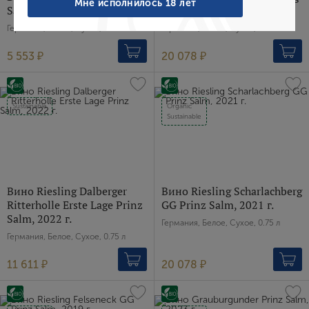
Мне исполнилось 18 лет
Salm, 2023 г.
GG Prinz Salm, 2021 г.
Германия, Белое, Сухое, 0.75 л
Германия, Белое, Сухое, 0.75 л
Создание учетной записи
5 553 ₽
20 078 ₽
Имя
Sustainable
Organic
Sustainable
E-mail
Пароль
Вино Riesling Dalberger
Вино Riesling Scharlachberg
Ritterholle Erste Lage Prinz
GG Prinz Salm, 2021 г.
Salm, 2022 г.
Германия, Белое, Сухое, 0.75 л
Зарегистрироваться
Германия, Белое, Сухое, 0.75 л
11 611 ₽
20 078 ₽
Я согласен с условиями
пользовательского
соглашения
Я хочу получать инфромацию об акциях и купоны со
скидкой