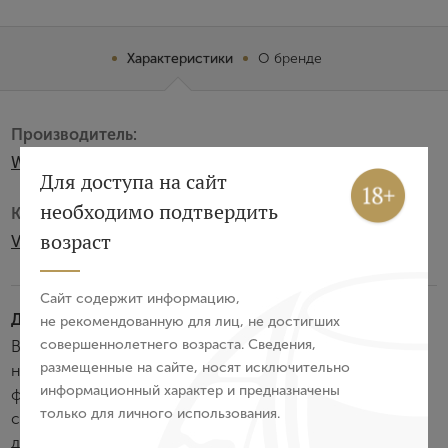
Характеристики
О бренде
Производитель:
Weingut Prinz Salm
Вход
Регистрация
Для доступа на сайт
необходимо подтвердить
Категория:
Авторизация
возраст
VDP. Grosse Lage
E-mail
Сайт содержит информацию,
Дегустационные характеристики:
не рекомендованную для лиц, не достигших
совершеннолетнего возраста. Сведения,
Вино обладает ярким золотистым цветом, сложным
Пароль
размещенные на сайте, носят исключительно
насыщенным ароматом с оттенками экзотических
информационный характер и предназначены
фруктов, лайма и кремния. Вкус тонкий, сложный,
только для личного использования.
свежий, с солоноватыми и минеральными нотками и
Войти
длительным послевкусием.