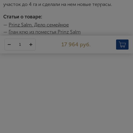
участок до 4 га и сделали на нем новые террасы.
Я хочу получать инфромацию об акциях и купоны со
скидкой
Статьи о товаре:
—
Prinz Salm. Дело семейное
—
Гран крю из поместья Prinz Salm
17 964 руб.
Prinz Salm
Prinz Salm — одна из самых старинных семейных виноделен в
Германии. С 1200 года, с момента, когда пресс в имении
графов Зальмских раздавил первую виноградную гроздь,
прошло более восьмисот лет и выросло тридцать два
поколения виноделов. В наши дни хозяйством в Вальхаузене
распоряжается наследный принц Феликс, взявший на себя эту
почетную обязанность в 2014 году.
Винодельня Зальмов славится превосходным вином, сырьем
для которого служит самый известный и универсальный для