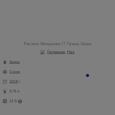
Рислинг Фельзенек ГГ Принц Зальм
Германия
,
Наэ
Белое
Сухое
2019
г.
0.75 л
12 %