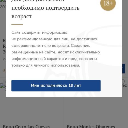
необходимо подтвердить
Авторизация
возраст
E-mail
Сайт содержит информацию,
не рекомендованную для лиц, не достигших
Вино Vina Motulleri Gran
Вино Pancrudo Gomez
Reserva Gomez Cruzado,
Cruzado, 2022 г.
совершеннолетнего возраста. Сведения,
Пароль
2011 г.
размещенные на сайте, носят исключительно
Испания, Красное, Сухое, 0.75 л
информационный характер и предназначены
Испания, Красное, Сухое, 1.5 л
только для личного использования.
Войти
32 395 ₽
15 608 ₽
Забыли пароль?
RP
94
RP
95
Мне исполнилось 18 лет
Создание учетной записи
Имя
Вино Cerro Las Cuevas
Вино Montes Obarenes