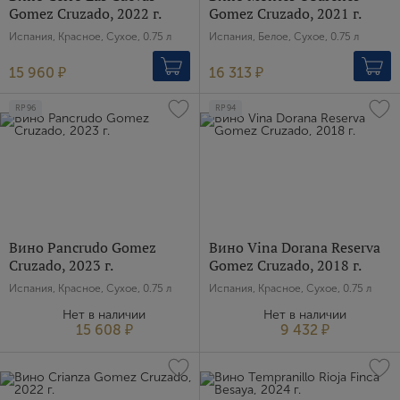
Gomez Cruzado, 2022 г.
Gomez Cruzado, 2021 г.
E-mail
Испания, Красное, Сухое, 0.75 л
Испания, Белое, Сухое, 0.75 л
15 960 ₽
16 313 ₽
Пароль
RP
96
RP
94
Зарегистрироваться
Я согласен с условиями
пользовательского
соглашения
Вино Pancrudo Gomez
Вино Vina Dorana Reserva
Я хочу получать инфромацию об акциях и купоны со
скидкой
Cruzado, 2023 г.
Gomez Cruzado, 2018 г.
Испания, Красное, Сухое, 0.75 л
Испания, Красное, Сухое, 0.75 л
Нет в наличии
Нет в наличии
15 608 ₽
9 432 ₽